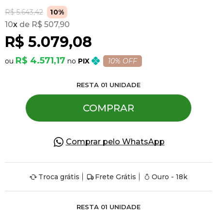
R$ 5.643,42
10%
10
x
R$ 507,90
Pulseiras
R$ 5.079,08
Piercing
R$ 4.571,17
PIX
10% OFF
RESTA
01
UNIDADE
Pedras Preciosas
COMPRAR
Presente
Comprar pelo WhatsApp
OFERTAS
Troca grátis
Frete Grátis
Ouro - 18k
RESTA
01
UNIDADE