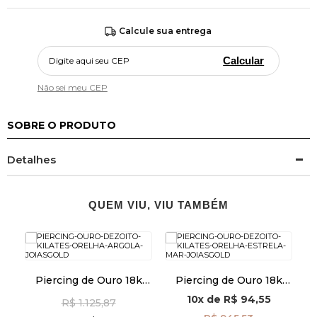
Calcule sua entrega
Calcular
Não sei meu CEP
SOBRE O PRODUTO
Detalhes
QUEM VIU, VIU TAMBÉM
8k
Piercing de Ouro 18k
Piercing de Ouro 18k
Orelha Argola ac07861
Orelha Estrela do Mar
10x
de
R$ 94,55
R$ 1.125,87
ac07888