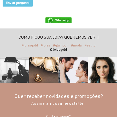
Enviar pergunta
COMO FICOU SUA JÓIA? QUEREMOS VER ;)
#joiasgold
#joias
#glamour
#moda
#estilo
@Joiasgold
Quer receber novidades e promoções?
Assine a nossa newsletter
Qual seu nome?