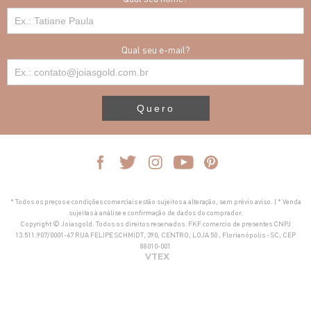
Qual seu e-mail?
Quero
* Todos os preços e condições comerciais estão sujeitos a alteração, sem prévio aviso. | * Venda
sujeitas à análise e confirmação de dados do comprador.
Copyright © Joiasgold. Todos os direitos reservados. FKF comercio de presentes CNPJ
13.511.907/0001-67 RUA FELIPE SCHMIDT, 390, CENTRO, LOJA 50 , Florianópolis - SC, CEP
88010-001
VTEX