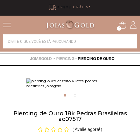
FRETE GRÁTIS*
0
Alianças
PIERCING
PIERCING DE OURO
Anéis
Brincos
Correntes
Piercing de Ouro 18k Pedras Brasileiras
ac07517
Gargantilhas
Avalie agora!
(
)
Pingentes