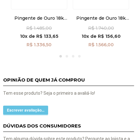
Pingente de Ouro 18k
Pingente de Ouro 18k
Trevo Frisos pi24111
Cruz Vazada Divino
R$ 1.485,00
R$ 1.740,00
Espírito Santo Rodinado
pi24490
10x
de
R$ 133,65
10x
de
R$ 156,60
R$ 1.336,50
R$ 1.566,00
OPINIÃO DE QUEM JÁ COMPROU
Tem esse produto? Seja o primeiro a avaliá-lo!
Escrever avaliação...
DÚVIDAS DOS CONSUMIDORES
Tem alguma dúvida sobre este produto? Pergunte ao lojista e a