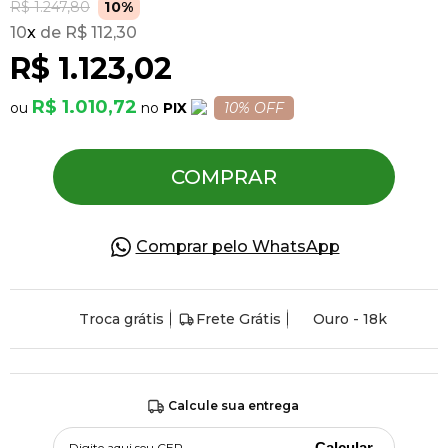
R$ 1.247,80
10%
10
x
R$ 112,30
Pulseiras
R$ 1.123,02
R$ 1.010,72
PIX
10% OFF
Piercing
COMPRAR
Pedras Preciosas
Presente
Comprar pelo WhatsApp
OFERTAS
Troca grátis
Frete Grátis
Ouro - 18k
Calcule sua entrega
Calcular