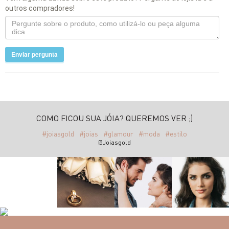
outros compradores!
Enviar pergunta
COMO FICOU SUA JÓIA? QUEREMOS VER ;)
#joiasgold
#joias
#glamour
#moda
#estilo
@Joiasgold