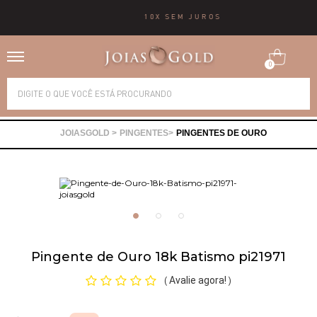
10X SEM JUROS
0
Alianças
PINGENTES
PINGENTES DE OURO
Anéis
Brincos
Correntes
Pingente de Ouro 18k Batismo pi21971
Gargantilhas
Avalie agora!
(
)
Pingentes