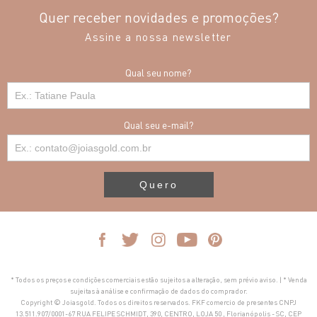
Quer receber novidades e promoções?
Assine a nossa newsletter
Qual seu nome?
Qual seu e-mail?
Quero
* Todos os preços e condições comerciais estão sujeitos a alteração, sem prévio aviso. | * Venda
sujeitas à análise e confirmação de dados do comprador.
Copyright © Joiasgold. Todos os direitos reservados. FKF comercio de presentes CNPJ
13.511.907/0001-67 RUA FELIPE SCHMIDT, 390, CENTRO, LOJA 50 , Florianópolis - SC, CEP