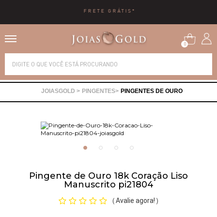
10X SEM JUROS
0
Alianças
PINGENTES
PINGENTES DE OURO
Anéis
Brincos
Correntes
Pingente de Ouro 18k Coração Liso
Manuscrito pi21804
Gargantilhas
Avalie agora!
(
)
Pingentes