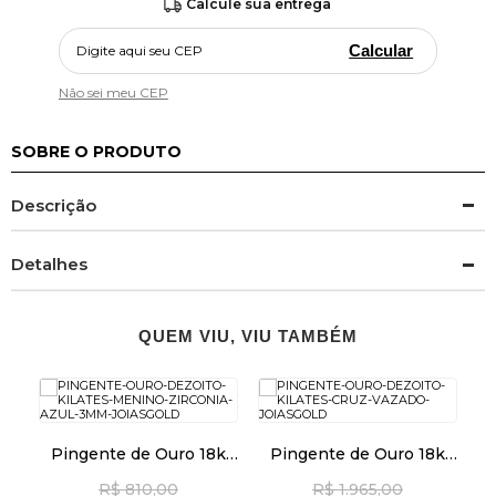
Calcule sua entrega
Calcular
Não sei meu CEP
SOBRE O PRODUTO
Descrição
Detalhes
QUEM VIU, VIU TAMBÉM
k
Pingente de Ouro 18k
Pingente de Ouro 18k
a
Menino com Zircônia
Cruz Vazado pi24503
M
R$ 810,00
R$ 1.965,00
Azul 3mm pi24474