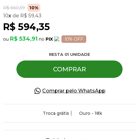
R$ 660,39
10%
10
x
R$ 59,43
Pulseiras
R$ 594,35
Piercing
R$ 534,91
PIX
10% OFF
RESTA
01
UNIDADE
Pedras Preciosas
COMPRAR
Presente
Comprar pelo WhatsApp
OFERTAS
Troca grátis
Ouro - 18k