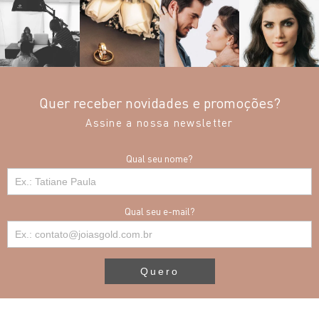
Quer receber novidades e promoções?
Assine a nossa newsletter
Qual seu nome?
Qual seu e-mail?
Quero