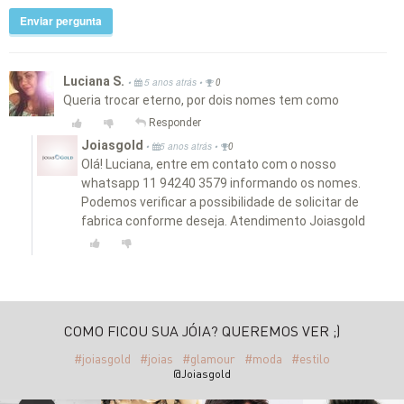
Enviar pergunta
Luciana S.
•
•
5 anos atrás
0
Queria trocar eterno, por dois nomes tem como
Responder
Joiasgold
•
•
5 anos atrás
0
Olá! Luciana, entre em contato com o nosso
whatsapp 11 94240 3579 informando os nomes.
Podemos verificar a possibilidade de solicitar de
fabrica conforme deseja. Atendimento Joiasgold
COMO FICOU SUA JÓIA? QUEREMOS VER ;)
#joiasgold
#joias
#glamour
#moda
#estilo
@Joiasgold