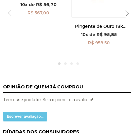
10x
de
R$ 56,70
R$ 567,00
k
Pingente de Ouro 18k
a
Coração com Pézinho
10x
de
R$ 95,85
Vazado pi24472
R$ 958,50
OPINIÃO DE QUEM JÁ COMPROU
Tem esse produto? Seja o primeiro a avaliá-lo!
Escrever avaliação...
DÚVIDAS DOS CONSUMIDORES