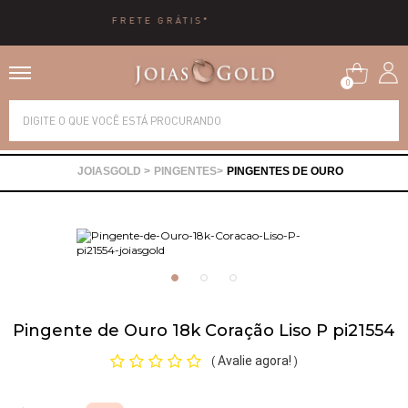
10X SEM JUROS
0
Alianças
PINGENTES
PINGENTES DE OURO
Anéis
Brincos
Correntes
Pingente de Ouro 18k Coração Liso P pi21554
Gargantilhas
Avalie agora!
(
)
Pingentes