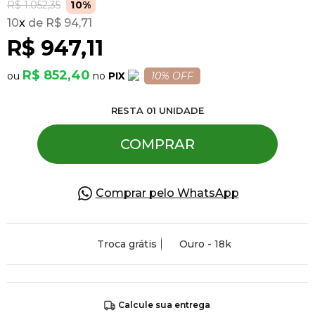
R$ 1.052,35
10%
10
x
R$ 94,71
Pulseiras
R$ 947,11
R$ 852,40
PIX
10% OFF
Piercing
RESTA
01
UNIDADE
Pedras Preciosas
COMPRAR
Presente
Comprar pelo WhatsApp
OFERTAS
Troca grátis
Ouro - 18k
Calcule sua entrega