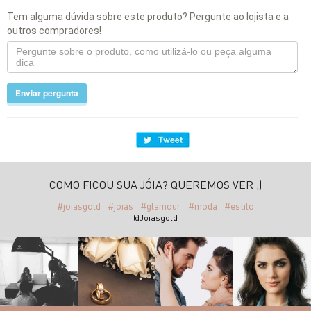
Tem alguma dúvida sobre este produto? Pergunte ao lojista e a
outros compradores!
Enviar pergunta
COMO FICOU SUA JÓIA? QUEREMOS VER ;)
#joiasgold
#joias
#glamour
#moda
#estilo
@Joiasgold