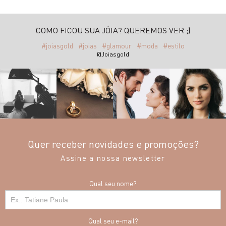
COMO FICOU SUA JÓIA? QUEREMOS VER ;)
#joiasgold
#joias
#glamour
#moda
#estilo
@Joiasgold
Quer receber novidades e promoções?
Assine a nossa newsletter
Qual seu nome?
Qual seu e-mail?