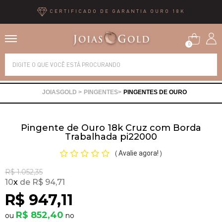
CERTIFICADO DE GARANTIA OURO 18K
0
Alianças
PINGENTES
PINGENTES DE OURO
Anéis
Pingente de Ouro 18k Cruz com Borda
Brincos
Trabalhada pi22000
Avalie agora!
(
)
Correntes
R$ 1.052,35
10
x
R$ 94,71
Gargantilhas
R$ 947,11
R$ 852,40
Pingentes