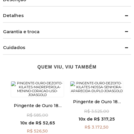
Detalhes
Garantia e troca
Cuidados
QUEM VIU, VIU TAMBÉM
Pingente de Ouro 18k
Pingente de Ouro 18k
Nossa Senhora
Madrepérola Menino
R$ 3.525,00
Aparecida Duplo
R$ 585,00
com Coração Liso
pi22555
10x
de
R$ 317,25
pi24488
10x
de
R$ 52,65
R$ 3.172,50
R$ 526,50