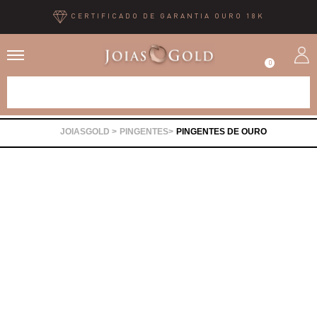
CERTIFICADO DE GARANTIA OURO 18K
0
Alianças
PINGENTES
PINGENTES DE OURO
Anéis
Brincos
Correntes
Gargantilhas
Pingentes