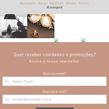
#joiasgold
#joias
#glamour
#moda
#estilo
@Joiasgold
Quer receber novidades e promoções?
Assine a nossa newsletter
Qual seu nome?
Qual seu e-mail?