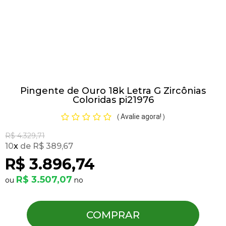
Pulseiras
Piercing
Pingente de Ouro 18k Letra G Zircônias
Pedras Preciosas
Coloridas pi21976
Avalie agora!
(
)
Presente
R$ 4.329,71
10
x
R$ 389,67
OFERTAS
R$ 3.896,74
R$ 3.507,07
COMPRAR