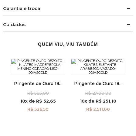
Garantia e troca
Cuidados
QUEM VIU, VIU TAMBÉM
Pingente de Ouro 18k
Pingente de Ouro 18k
Madrepérola Menino
Elefante Arabesco
R$ 585,00
R$ 2.790,00
com Coração Liso
Vazado pi24511
pi24488
10x
de
R$ 52,65
10x
de
R$ 251,10
R$ 526,50
R$ 2.511,00