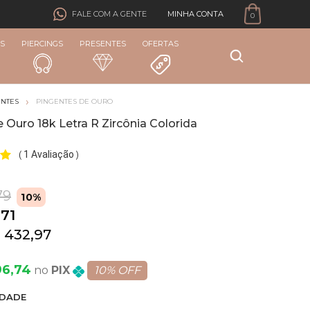
MINHA CONTA
FALE COM A GENTE
0
S
PIERCINGS
PRESENTES
OFERTAS
ENTES
PINGENTES DE OURO
 Ouro 18k Letra R Zircônia Colorida
1 Avaliação
(
)
79
10%
,71
 432,97
96,74
PIX
10% OFF
DADE