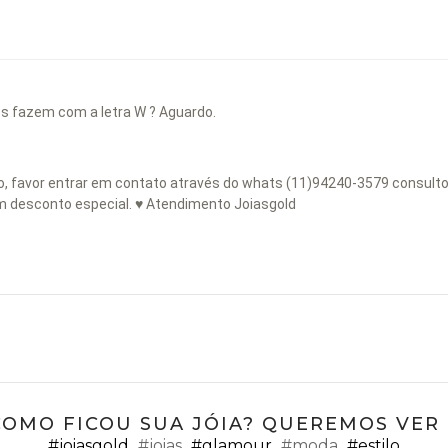
vcs fazem com a letra W ? Aguardo.
ção, favor entrar em contato através do whats (11)94240-3579 consulto
m desconto especial. ♥ Atendimento Joiasgold
COMO FICOU SUA JÓIA? QUEREMOS VER ;
#joiasgold
#joias
#glamour
#moda
#estilo