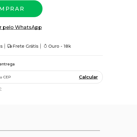
MPRAR
r pelo WhatsApp
is
Frete Grátis
Ouro - 18k
 entrega
Calcular
P