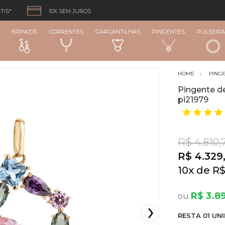
TIS*
10X SEM JUROS
BRINCOS
CORRENTES
GARGANTILHAS
PINGENTES
PULSEIRA
PING
Pingente de
pi21979
R$ 4.810,
R$ 4.329
10
x
R$
R$ 3.8
RESTA
01
UNI