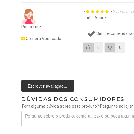
•
•
2 anos atrá
Lindo! Adorei!
Rosanne Z.
Sim, recomendaria 
Compra Verificada
0
0
Escrever avaliação...
DÚVIDAS DOS CONSUMIDORES
Tem alguma dúvida sobre este produto? Pergunte ao lojist