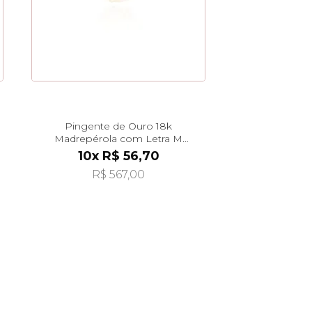
Pingente de Ouro 18k
Madrepérola com Letra M
Pendurada pi24479
10x R$ 56,70
R$ 567,00