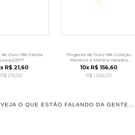
 de Ouro 18k Estrela
Pingente de Ouro 18k Coração
Lisa pi22917
Meninos e Menina Vazados
pi24485
x R$ 21,60
10x R$ 156,60
R$ 216,00
R$ 1.566,00
VEJA O QUE ESTÃO FALANDO DA GENTE...