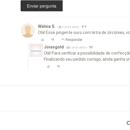
Enviar pergunta
Wálnia S.
•
•
4 anos atrás
0
Olá! Esse pingente ouro com letra de zircônias, 
Responder
Joiasgold
•
•
4 anos atrás
0
Olá! Para verificar a possibilidade de confec
Finalizando seu pedido comigo, ainda ganha u