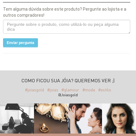
Tem alguma dúvida sobre este produto? Pergunte ao lojista e a
outros compradores!
Enviar pergunta
COMO FICOU SUA JÓIA? QUEREMOS VER ;)
#joiasgold
#joias
#glamour
#moda
#estilo
@Joiasgold