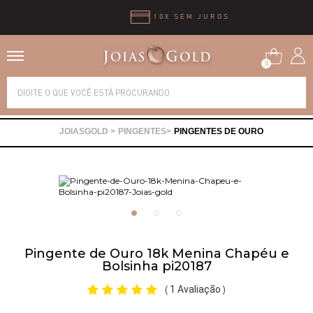
10X SEM JUROS
0
Alianças
PINGENTES
PINGENTES DE OURO
Anéis
Brincos
Correntes
Pingente de Ouro 18k Menina Chapéu e
Bolsinha pi20187
Gargantilhas
1 Avaliação
(
)
Pingentes