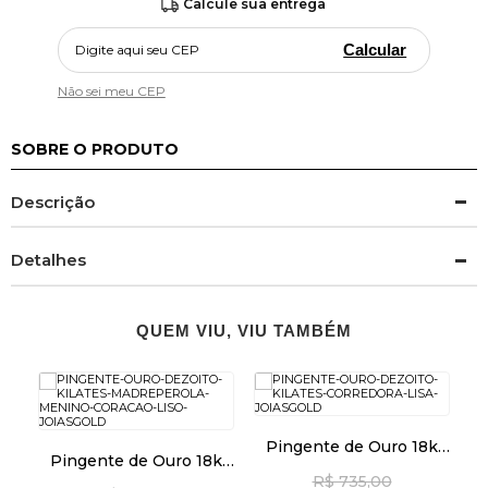
Calcule sua entrega
Calcular
Não sei meu CEP
SOBRE O PRODUTO
Descrição
Detalhes
QUEM VIU, VIU TAMBÉM
k
Pingente de Ouro 18k
Pingente de Ouro 18k
Corredora Lisa pi23965
Madrepérola Menino
R$ 735,00