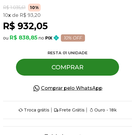
R$ 1.035,61
10%
10
x
R$ 93,20
Pulseiras
R$ 932,05
Piercing
R$ 838,85
PIX
10% OFF
RESTA
01
UNIDADE
Pedras Preciosas
COMPRAR
Presente
Comprar pelo WhatsApp
OFERTAS
Troca grátis
Frete Grátis
Ouro - 18k