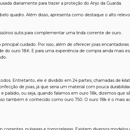
sada diariamente para trazer a proteção do Anjo da Guarda.
belo quadro. Além disso, apresenta como destaque o alto relev
órios sutis para complementar uma linda corrente de ouro.
 principal cuidado. Por isso, além de oferecer joias encantadora
dade do ouro 18K. E para uma experiência de compra ainda mais es
ado.
dos. Entretanto, ele é dividido em 24 partes, chamadas de kilate
confecção de joias, já que seria um material com pouca durabilida
l e paládio, ou seja, quando falamos em ouro 18k, dizemos que s
isso também é conhecido como ouro 750. O ouro 18k é o mais ace
 correntes, pulseiras e tornozeleiras. Existem diversos modelos