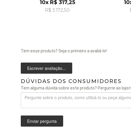
pi22555
10x R$ 317,25
10
R$ 3.172,50
Tem esse produto? Seja o primeiro a avaliá-lo!
Escrever avaliação...
DÚVIDAS DOS CONSUMIDORES
Tem alguma dúvida sobre este produto? Pergunte ao lojist
Enviar pergunta