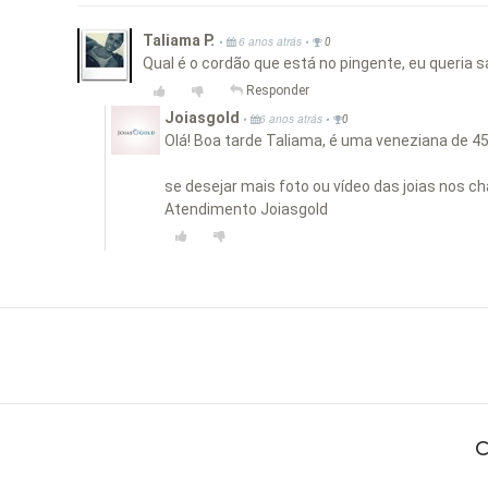
Taliama P.
•
•
6 anos atrás
0
Qual é o cordão que está no pingente, eu queria s
Responder
Joiasgold
•
•
6 anos atrás
0
Olá! Boa tarde Taliama, é uma veneziana de 
se desejar mais foto ou vídeo das joias nos c
Atendimento Joiasgold