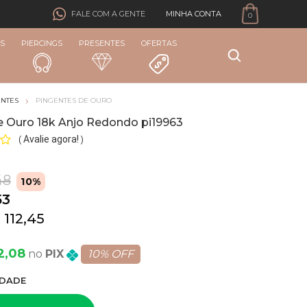
MINHA CONTA
FALE COM A GENTE
0
S
PIERCINGS
PRESENTES
OFERTAS
ENTES
PINGENTES DE OURO
e Ouro 18k Anjo Redondo pi19963
Avalie agora!
(
)
48
10%
53
 112,45
2,08
PIX
10% OFF
DADE