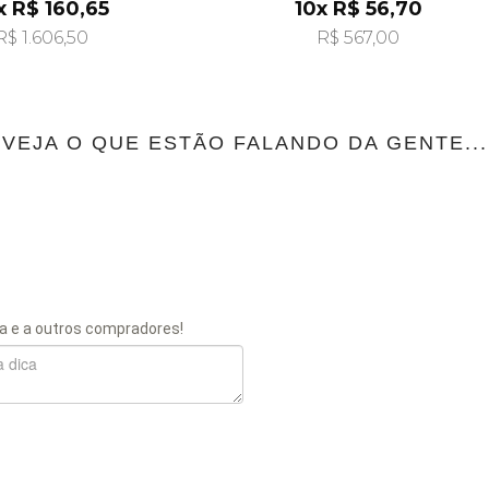
pi24484
Pendurada pi24479
x R$ 160,65
10x R$ 56,70
R$ 1.606,50
R$ 567,00
VEJA O QUE ESTÃO FALANDO DA GENTE...
a e a outros compradores!