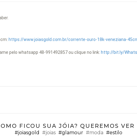
aber.
45cm:
https://www.joiasgold.com.br/corrente-ouro-18k-veneziana-45
hame pelo whatsapp 48-991492857 ou clique no link:
http://bit.ly/Wha
COMO FICOU SUA JÓIA? QUEREMOS VER ;
#joiasgold
#joias
#glamour
#moda
#estilo