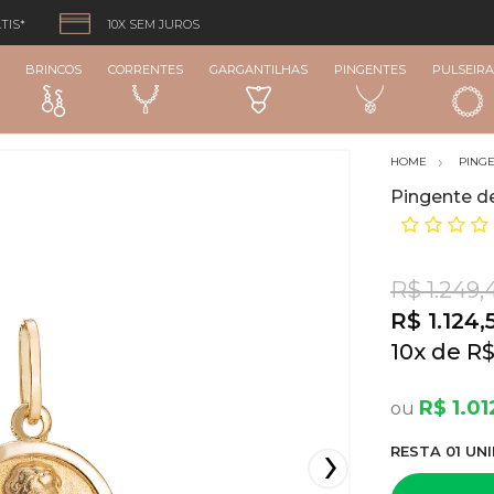
TIS*
10X SEM JUROS
BRINCOS
CORRENTES
GARGANTILHAS
PINGENTES
PULSEIRA
PING
Pingente d
R$ 1.249,
R$ 1.124,
10
x
R$
R$ 1.01
RESTA
01
UNI