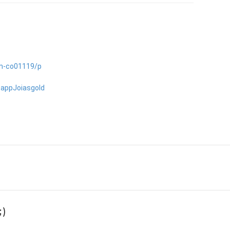
cm-co01119/p
tsappJoiasgold
)