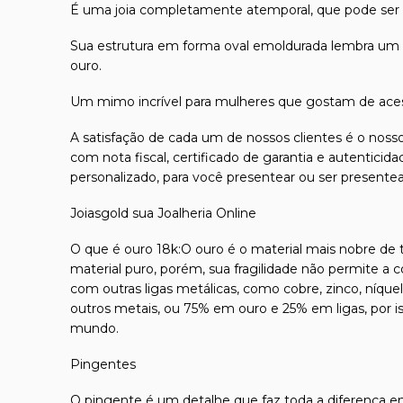
É uma joia completamente atemporal, que pode ser u
Sua estrutura em forma oval emoldurada lembra um 
ouro.
Um mimo incrível para mulheres que gostam de acess
A satisfação de cada um de nossos clientes é o nosso
com nota fiscal, certificado de garantia e autentici
personalizado, para você presentear ou ser presente
Joiasgold sua Joalheria Online
O que é ouro 18k:O ouro é o material mais nobre de to
material puro, porém, sua fragilidade não permite a 
com outras ligas metálicas, como cobre, zinco, níque
outros metais, ou 75% em ouro e 25% em ligas, por 
mundo.
Pingentes
O pingente é um detalhe que faz toda a diferença em