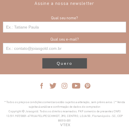
Assine a nossa newsletter
Qual seu nome?
Qual seu e-mail?
Quero
* Todos os preços e condições comerciais estão sujeitos a alteração, sem prévio aviso. | * Venda
sujeitas à análise e confirmação de dados do comprador.
Copyright © Joiasgold. Todos os direitos reservados. FKF comercio de presentes CNPJ
13.511.907/0001-67 RUA FELIPE SCHMIDT, 390, CENTRO, LOJA 50 , Florianópolis - SC, CEP
88010-001
VTEX