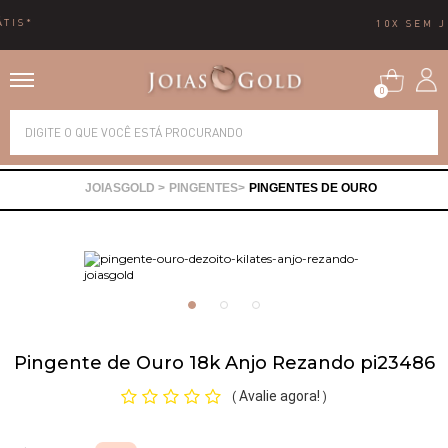
10X SEM JUROS
0
Alianças
PINGENTES
PINGENTES DE OURO
Anéis
Brincos
Correntes
Pingente de Ouro 18k Anjo Rezando pi23486
Gargantilhas
Avalie agora!
(
)
Pingentes