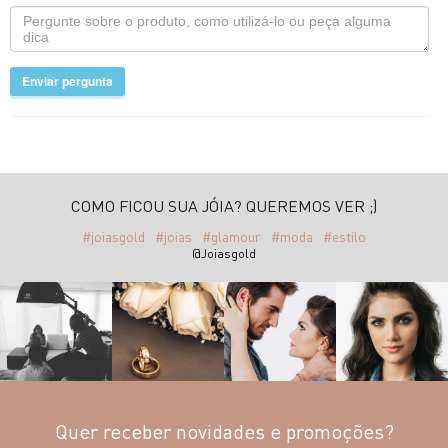
Enviar pergunta
COMO FICOU SUA JÓIA? QUEREMOS VER ;)
#joiasgold
#joias
#glamour
#moda
#estilo
@Joiasgold
Quer receber novidades e promoções?