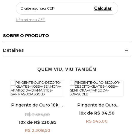
Calcular
Não sei meu CEP
SOBRE O PRODUTO
Detalhes
QUEM VIU, VIU TAMBÉM
k
Pingente de Ouro 18k N.
Pingente de Ouro
Sra Aparecida com
Bicolor 18k Nossa
M
10x
de
R$ 94,50
R$ 2.565,00
485
Diamantes e Safiras
Senhora Aparecida
pi23679
pi21085
R$ 945,00
10x
de
R$ 230,85
R$ 2.308,50