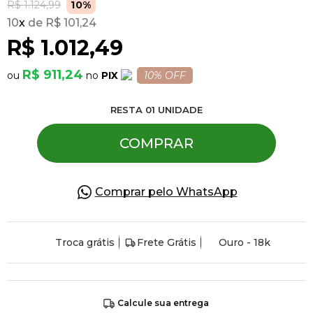
R$ 1.124,99
10%
10
x
R$ 101,24
Pulseiras
R$ 1.012,49
R$ 911,24
PIX
10% OFF
Piercing
RESTA
01
UNIDADE
Pedras Preciosas
COMPRAR
Presente
Comprar pelo WhatsApp
OFERTAS
Troca grátis
Frete Grátis
Ouro - 18k
Calcule sua entrega