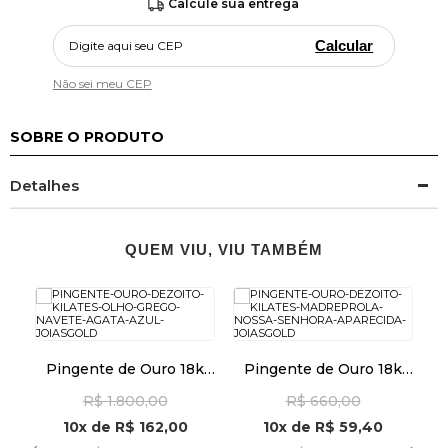
Calcule sua entrega
Calcular
Não sei meu CEP
SOBRE O PRODUTO
Detalhes
QUEM VIU, VIU TAMBÉM
k
Pingente de Ouro 18k
Pingente de Ouro 18k
9
Olho Grego Navete
Madrepérola com N. Sra.
M
R$ 1.800,00
R$ 660,00
Ágata Azul pi24080
Aparecida pi24491
10x
de
R$ 162,00
10x
de
R$ 59,40