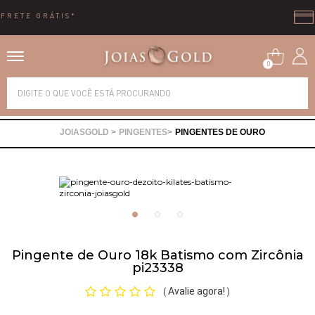
10X SEM JUROS
0
Alianças
PINGENTES
PINGENTES DE OURO
Anéis
Brincos
Correntes
Pingente de Ouro 18k Batismo com Zircônia
pi23338
Gargantilhas
Avalie agora!
(
)
Pingentes