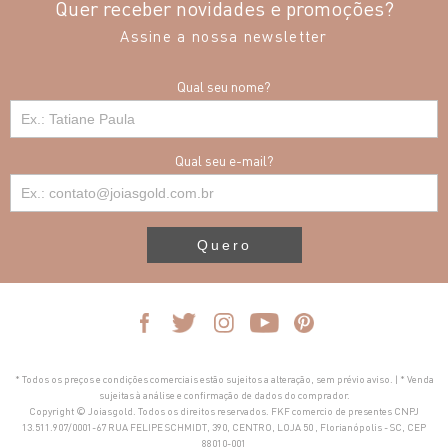
Quer receber novidades e promoções?
Assine a nossa newsletter
Qual seu nome?
Qual seu e-mail?
Quero
* Todos os preços e condições comerciais estão sujeitos a alteração, sem prévio aviso. | * Venda
sujeitas à análise e confirmação de dados do comprador.
Copyright © Joiasgold. Todos os direitos reservados. FKF comercio de presentes CNPJ
13.511.907/0001-67 RUA FELIPE SCHMIDT, 390, CENTRO, LOJA 50 , Florianópolis - SC, CEP
88010-001