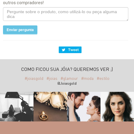
outros compradores!
Enviar pergunta
COMO FICOU SUA JÓIA? QUEREMOS VER ;)
#joiasgold
#joias
#glamour
#moda
#estilo
@Joiasgold