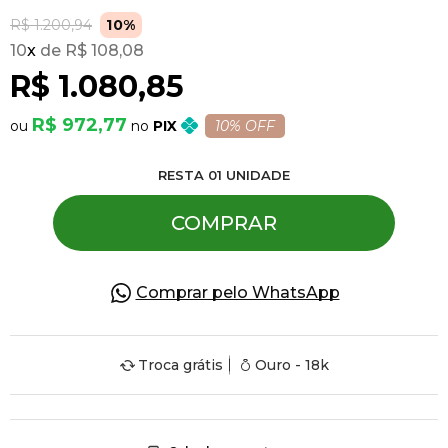
R$ 1.200,94
10%
10
x
R$ 108,08
Pulseiras
R$ 1.080,85
Piercing
R$ 972,77
PIX
10% OFF
RESTA
01
UNIDADE
Pedras Preciosas
COMPRAR
Presente
Comprar pelo WhatsApp
OFERTAS
Troca grátis
Ouro - 18k