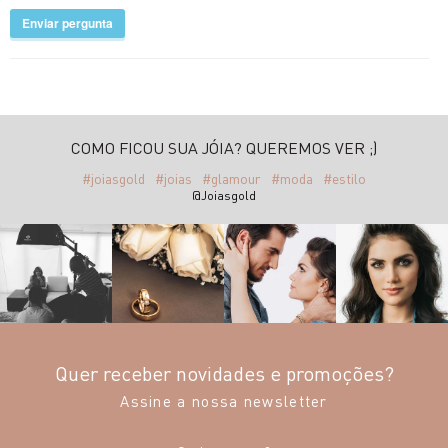
Enviar pergunta
COMO FICOU SUA JÓIA? QUEREMOS VER ;)
#joiasgold
#joias
#glamour
#moda
#estilo
@Joiasgold
Quer receber novidades e promoções?
Assine a nossa newsletter