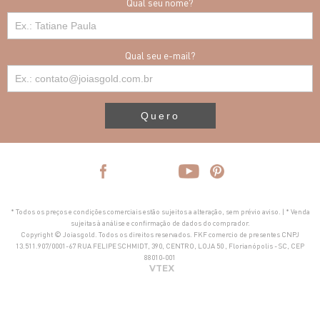
Qual seu nome?
Qual seu e-mail?
Quero
* Todos os preços e condições comerciais estão sujeitos a alteração, sem prévio aviso. | * Venda
sujeitas à análise e confirmação de dados do comprador.
Copyright © Joiasgold. Todos os direitos reservados. FKF comercio de presentes CNPJ
13.511.907/0001-67 RUA FELIPE SCHMIDT, 390, CENTRO, LOJA 50 , Florianópolis - SC, CEP
88010-001
VTEX