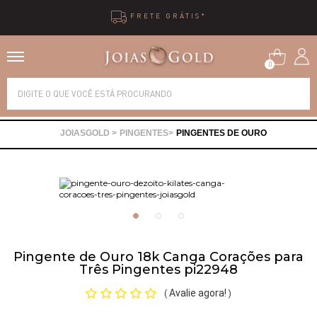
10X SEM JUROS
0
Alianças
PINGENTES
PINGENTES DE OURO
Anéis
Brincos
Correntes
Pingente de Ouro 18k Canga Corações para
Três Pingentes pi22948
Gargantilhas
Avalie agora!
(
)
Pingentes