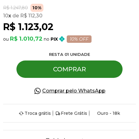
R$ 1.247,80
10%
10
x
R$ 112,30
Pulseiras
R$ 1.123,02
Piercing
R$ 1.010,72
PIX
10% OFF
RESTA
01
UNIDADE
Pedras Preciosas
COMPRAR
Presente
Comprar pelo WhatsApp
OFERTAS
Troca grátis
Frete Grátis
Ouro - 18k