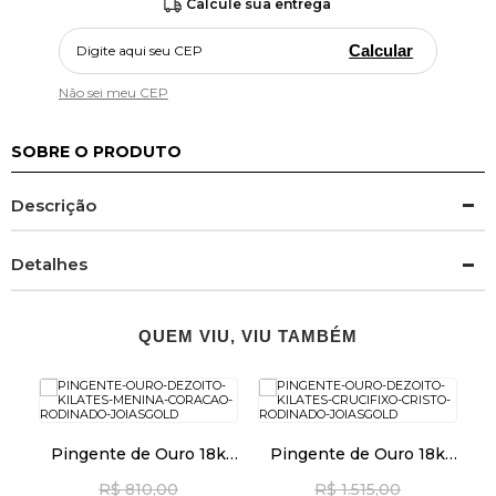
Calcule sua entrega
Calcular
Não sei meu CEP
SOBRE O PRODUTO
Descrição
Detalhes
QUEM VIU, VIU TAMBÉM
Cr
Pingente de Ouro 18k
Pingente de Ouro 18k
k
Menina com Coração
Crucifixo com Cristo
R$ 810,00
R$ 1.515,00
Rodinado pi23344
Rodinado pi24486