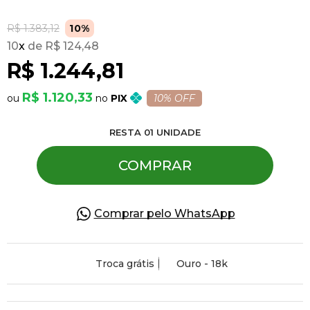
R$ 1.383,12
10%
Pulseiras
10
x
R$ 124,48
R$ 1.244,81
Piercing
R$ 1.120,33
PIX
10% OFF
Pedras Preciosas
RESTA
01
UNIDADE
COMPRAR
Presente
OFERTAS
Comprar pelo WhatsApp
Troca grátis
Ouro - 18k