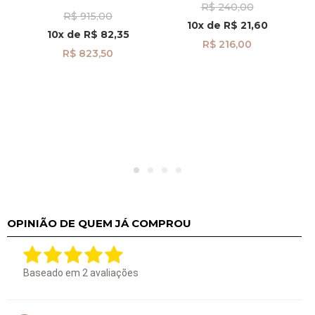
Nossa Senhora
R$ 240,00
R$ 915,00
Aparecida com Cruz
10x
de
R$ 21,60
Pendurada pi24471
10x
de
R$ 82,35
R$ 216,00
R$ 823,50
OPINIÃO DE QUEM JÁ COMPROU
Baseado em
2
avaliações