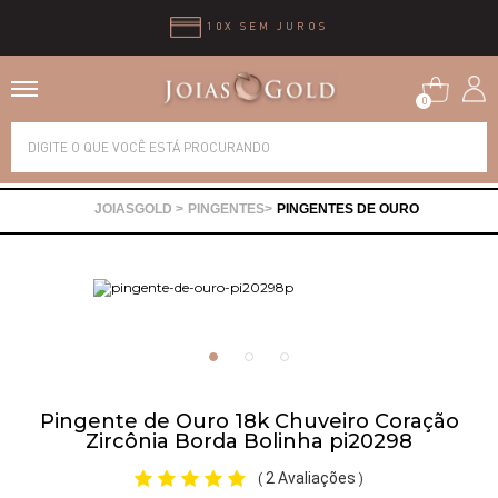
10X SEM JUROS
0
Alianças
PINGENTES
PINGENTES DE OURO
Anéis
Brincos
Correntes
Pingente de Ouro 18k Chuveiro Coração
Gargantilhas
Zircônia Borda Bolinha pi20298
2 Avaliações
(
)
Pingentes