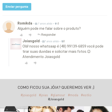
Enviar pergunta
Romikda
•
•
7 anos atrás
0
Alguém pode me falar sobre o produto?
Responder
Joiasgold
•
•
7 anos atrás
0
Olá! nosso whatsaap é (48) 99139-6859 você pode
tirar suas duvidas e solicitar mais fotos.😉
Atendimento Joiasgold
COMO FICOU SUA JÓIA? QUEREMOS VER ;)
#joiasgold
#joias
#glamour
#moda
#estilo
@Joiasgold