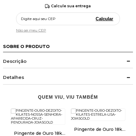
Calcule sua entrega
Calcular
Não sei meu CEP
SOBRE O PRODUTO
Descrição
Detalhes
QUEM VIU, VIU TAMBÉM
k
Pingente de Ouro 18k
Pingente de Ouro 18k
Estrela Lisa pi22917