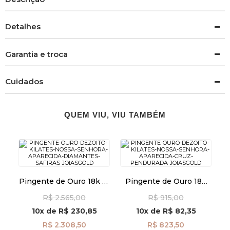
Detalhes
Garantia e troca
Cuidados
QUEM VIU, VIU TAMBÉM
Pingente de Ouro 18k N.
Pingente de Ouro 18k
Sra Aparecida com
Nossa Senhora
R$ 2.565,00
R$ 915,00
Diamantes e Safiras
Aparecida com Cruz
pi23679
Pendurada pi24471
10x
de
R$ 230,85
10x
de
R$ 82,35
R$ 2.308,50
R$ 823,50