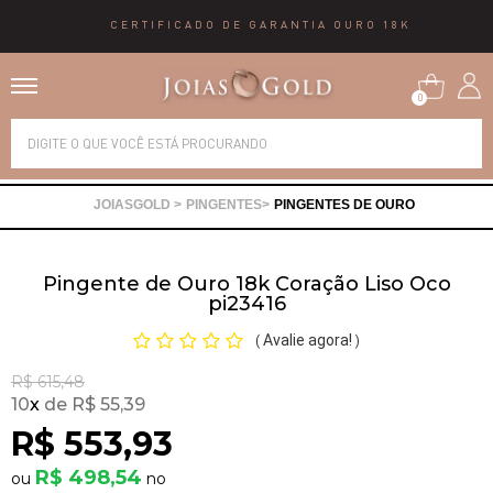
CERTIFICADO DE GARANTIA OURO 18K
0
Alianças
PINGENTES
PINGENTES DE OURO
Anéis
Pingente de Ouro 18k Coração Liso Oco
Brincos
pi23416
Avalie agora!
(
)
Correntes
R$ 615,48
10
x
R$ 55,39
Gargantilhas
R$ 553,93
R$ 498,54
Pingentes