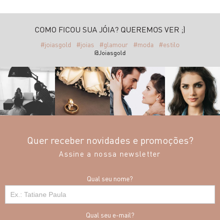
COMO FICOU SUA JÓIA? QUEREMOS VER ;)
#joiasgold
#joias
#glamour
#moda
#estilo
@Joiasgold
Quer receber novidades e promoções?
Assine a nossa newsletter
Qual seu nome?
Qual seu e-mail?