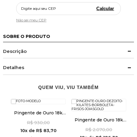
Calcular
Não sei meu CEP
SOBRE O PRODUTO
Descrição
Detalhes
QUEM VIU, VIU TAMBÉM
Pingente de Ouro 18k
Placa Fé e Cruz Vazada
Pingente de Ouro 18k
R$ 930,00
pi24480
k
Borboleta Frisos pi24112
ra
R$ 2.070,00
10x
de
R$ 83,70
6