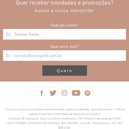
Quer receber novidades e promoções?
Assine a nossa newsletter
Qual seu nome?
Qual seu e-mail?
Quero
* Todos os preços e condições comerciais estão sujeitos a alteração, sem prévio aviso. | * Venda
sujeitas à análise e confirmação de dados do comprador.
Copyright © Joiasgold. Todos os direitos reservados. FKF comercio de presentes CNPJ
13.511.907/0001-67 RUA FELIPE SCHMIDT, 390, CENTRO, LOJA 50 , Florianópolis - SC, CEP
88010-001