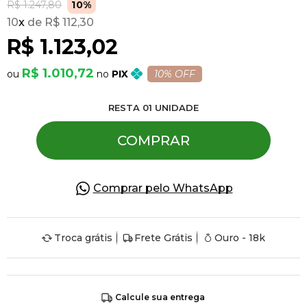
R$ 1.247,80
10%
10
x
R$ 112,30
Pulseiras
R$ 1.123,02
R$ 1.010,72
PIX
10% OFF
Piercing
RESTA
01
UNIDADE
Pedras Preciosas
COMPRAR
Presente
Comprar pelo WhatsApp
OFERTAS
Troca grátis
Frete Grátis
Ouro - 18k
Calcule sua entrega