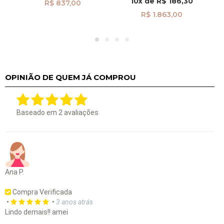
10x
de
R$ 186,30
R$ 837,00
R$ 1.863,00
OPINIÃO DE QUEM JÁ COMPROU
Baseado em
2
avaliações
Ana P.
Compra Verificada
•
•
3 anos atrás
Lindo demais!! amei