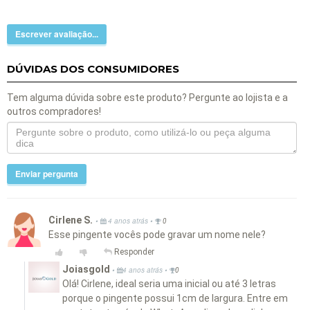
Escrever avaliação...
DÚVIDAS DOS CONSUMIDORES
Tem alguma dúvida sobre este produto? Pergunte ao lojista e a
outros compradores!
Enviar pergunta
Cirlene S.
•
•
4 anos atrás
0
Esse pingente vocês pode gravar um nome nele?
Responder
Joiasgold
•
•
4 anos atrás
0
Olá! Cirlene, ideal seria uma inicial ou até 3 letras
porque o pingente possui 1cm de largura. Entre em