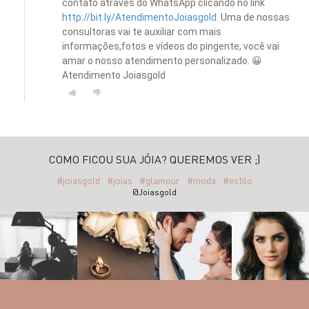
contato através do WhatsApp clicando no link
http://bit.ly/AtendimentoJoiasgold.
Uma de nossas
consultoras vai te auxiliar com mais
informações,fotos e vídeos do pingente, você vai
amar o nosso atendimento personalizado. 😀
Atendimento Joiasgold
COMO FICOU SUA JÓIA? QUEREMOS VER ;)
#joiasgold
#joias
#glamour
#moda
#estilo
@Joiasgold