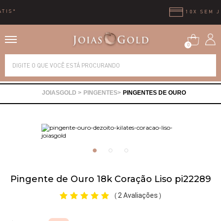
10X SEM JUROS
0
Alianças
PINGENTES
PINGENTES DE OURO
Anéis
Brincos
Correntes
Pingente de Ouro 18k Coração Liso pi22289
Gargantilhas
2 Avaliações
(
)
Pingentes