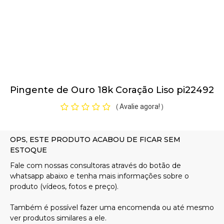
Pulseiras
Piercing
Pingente de Ouro 18k Coração Liso pi22492
Pedras Preciosas
Avalie agora!
(
)
Presente
OFERTAS