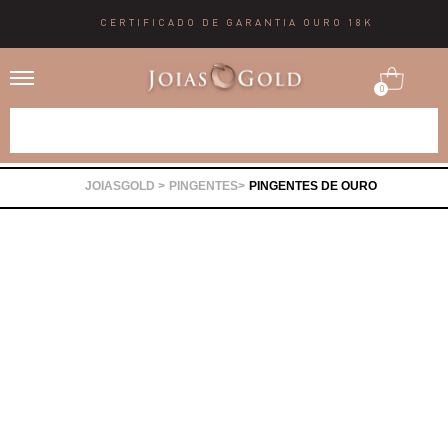
CERTIFICADO DE GARANTIA OURO 18K
0
Alianças
PINGENTES
PINGENTES DE OURO
Anéis
Brincos
Correntes
Gargantilhas
Pingentes