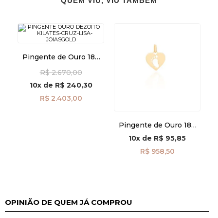
QUEM VIU, VIU TAMBÉM
Pingente de Ouro 18k
Cruz Lisa pi24505
R$ 2.670,00
10x
de
R$ 240,30
R$ 2.403,00
Pingente de Ouro 18k
Coração com Pézinho
10x
de
R$ 95,85
Vazado pi24472
R$ 958,50
OPINIÃO DE QUEM JÁ COMPROU