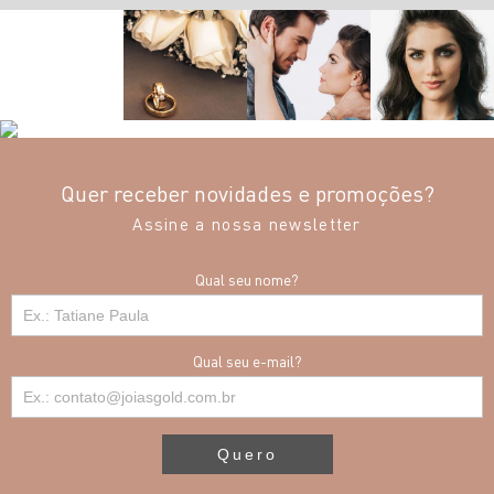
Quer receber novidades e promoções?
Assine a nossa newsletter
Qual seu nome?
Qual seu e-mail?
Quero