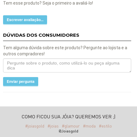
Tem esse produto? Seja o primeiro a avaliá-lo!
Escrever avaliação...
DÚVIDAS DOS CONSUMIDORES
Tem alguma dúvida sobre este produto? Pergunte ao lojista e a
outros compradores!
Enviar pergunta
COMO FICOU SUA JÓIA? QUEREMOS VER ;)
#joiasgold
#joias
#glamour
#moda
#estilo
@Joiasgold