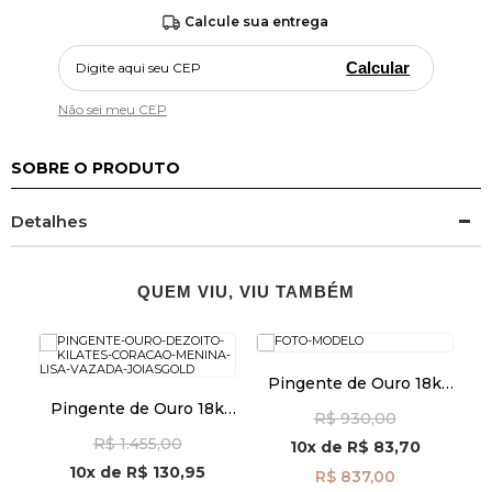
Calcule sua entrega
Calcular
Não sei meu CEP
SOBRE O PRODUTO
Detalhes
QUEM VIU, VIU TAMBÉM
Pingente de Ouro 18k
Placa Fé e Cruz Vazada
Pingente de Ouro 18k
R$ 930,00
pi24480
k
Coração Menina Lisa
a.
R$ 1.455,00
Vazada pi24482
10x
de
R$ 83,70
10x
de
R$ 130,95
R$ 837,00