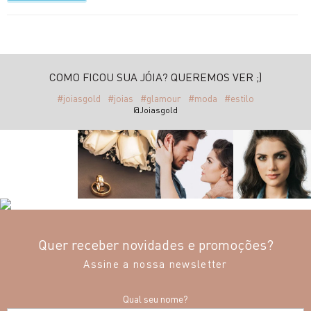
COMO FICOU SUA JÓIA? QUEREMOS VER ;)
#joiasgold
#joias
#glamour
#moda
#estilo
@Joiasgold
Quer receber novidades e promoções?
Assine a nossa newsletter
Qual seu nome?