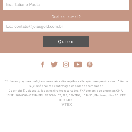
Qual seu e-mail?
Quero
* Todos os preços e condições comerciais estão sujeitos a alteração, sem prévio aviso. | * Venda
sujeitas à análise e confirmação de dados do comprador.
Copyright © Joiasgold. Todos os direitos reservados. FKF comercio de presentes CNPJ
13.511.907/0001-67 RUA FELIPE SCHMIDT, 390, CENTRO, LOJA 50 , Florianópolis - SC, CEP
88010-001
VTEX