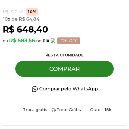
R$ 720,44
10%
Pulseiras
10
x
R$ 64,84
R$ 648,40
Piercing
R$ 583,56
PIX
10% OFF
Pedras Preciosas
RESTA
01
UNIDADE
COMPRAR
Presente
OFERTAS
Comprar pelo WhatsApp
Troca grátis
Frete Grátis
Ouro - 18k