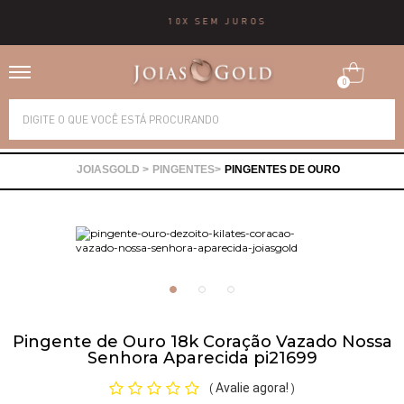
10X SEM JUROS
0
Alianças
PINGENTES
PINGENTES DE OURO
Anéis
Brincos
Correntes
Pingente de Ouro 18k Coração Vazado Nossa
Gargantilhas
Senhora Aparecida pi21699
Avalie agora!
(
)
Pingentes