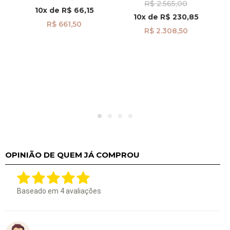
R$ 2.565,00
Diamantes e Safiras
10x
de
R$ 66,15
pi23679
10x
de
R$ 230,85
R$ 661,50
R$ 2.308,50
OPINIÃO DE QUEM JÁ COMPROU
Baseado em
4
avaliações