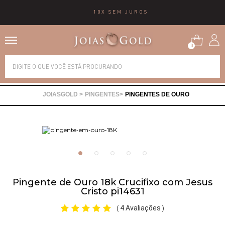
10X SEM JUROS
0
Alianças
PINGENTES
PINGENTES DE OURO
Anéis
Brincos
Correntes
Pingente de Ouro 18k Crucifixo com Jesus
Cristo pi14631
Gargantilhas
4 Avaliações
(
)
Pingentes