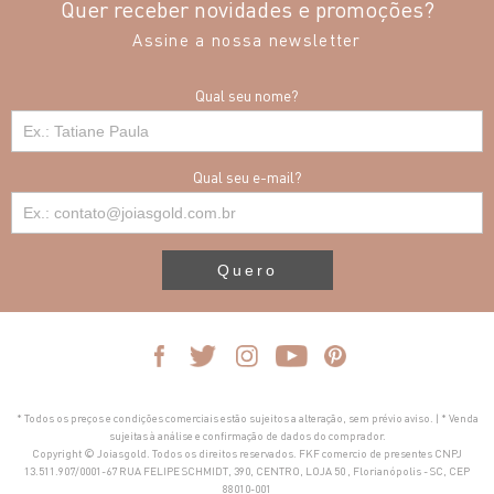
Quer receber novidades e promoções?
Assine a nossa newsletter
Qual seu nome?
Qual seu e-mail?
Quero
* Todos os preços e condições comerciais estão sujeitos a alteração, sem prévio aviso. | * Venda
sujeitas à análise e confirmação de dados do comprador.
Copyright © Joiasgold. Todos os direitos reservados. FKF comercio de presentes CNPJ
13.511.907/0001-67 RUA FELIPE SCHMIDT, 390, CENTRO, LOJA 50 , Florianópolis - SC, CEP
88010-001