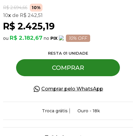
R$ 2.694,66
10%
10
x
R$ 242,51
Pulseiras
R$ 2.425,19
Piercing
R$ 2.182,67
PIX
10% OFF
RESTA
01
UNIDADE
Pedras Preciosas
COMPRAR
Presente
Comprar pelo WhatsApp
OFERTAS
Troca grátis
Ouro - 18k