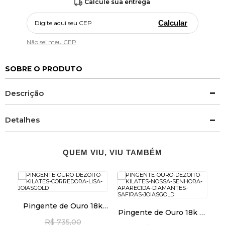
Calcule sua entrega
Calcular
Não sei meu CEP
SOBRE O PRODUTO
Descrição
Detalhes
QUEM VIU, VIU TAMBÉM
k
Pingente de Ouro 18k
Pingente de Ouro 18k N.
Corredora Lisa pi23965
Sra Aparecida com
R$ 735,00