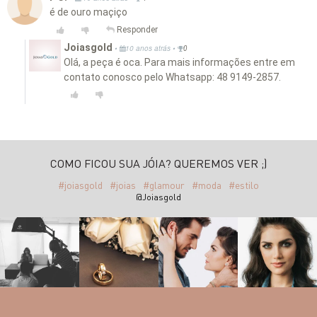
é de ouro maçiço
Responder
Joiasgold
•
•
10 anos atrás
0
Olá, a peça é oca. Para mais informações entre em
contato conosco pelo Whatsapp: 48 9149-2857.
COMO FICOU SUA JÓIA? QUEREMOS VER ;)
#joiasgold
#joias
#glamour
#moda
#estilo
@Joiasgold