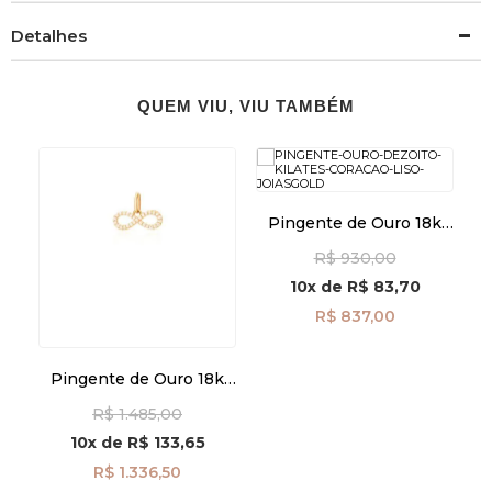
Detalhes
QUEM VIU, VIU TAMBÉM
Pingente de Ouro 18k
Coração Liso pi24499
R$ 930,00
10x
de
R$ 83,70
R$ 837,00
k
Pingente de Ouro 18k
a
Infinito Vazado com
R$ 1.485,00
Zircônias pi23449
10x
de
R$ 133,65
R$ 1.336,50