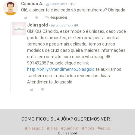
Cândido A.
•
•
4 anos atrás
0
Olá, o pingente é indicado só para mulheres? Obrigado
Responder
Joiasgold
•
•
4 anos atrás
0
Olá! Olá Cândido, esse modelo é unissex, caso você
goste de diamantes, ele tem uma pedra central
tornando a peça mais delicada, temos outros
modelos de cruz caso queira maiores informações,
entre em contato com nosso whatsapp 48-
991492857 ou pelo clique no link
http://bit.ly/AtendimentoJoiasgold
te auxiliamos
também com mais fotos e vídeo das Joias.
Atendimento Joiasgold
COMO FICOU SUA JÓIA? QUEREMOS VER ;)
#joiasgold
#joias
#glamour
#moda
#estilo
@Joiasgold