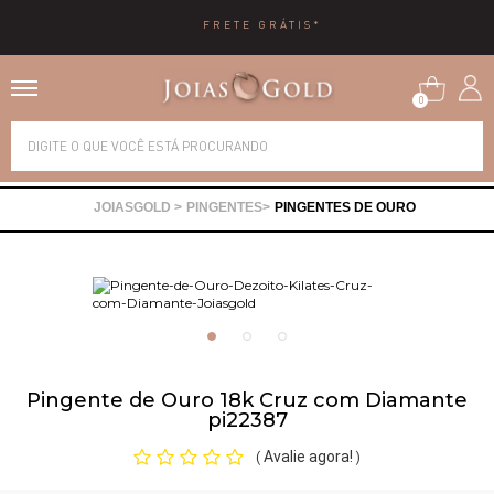
ÁTIS*
10X SEM 
0
Alianças
PINGENTES
PINGENTES DE OURO
Anéis
Brincos
Correntes
Pingente de Ouro 18k Cruz com Diamante
pi22387
Gargantilhas
Avalie agora!
(
)
Pingentes