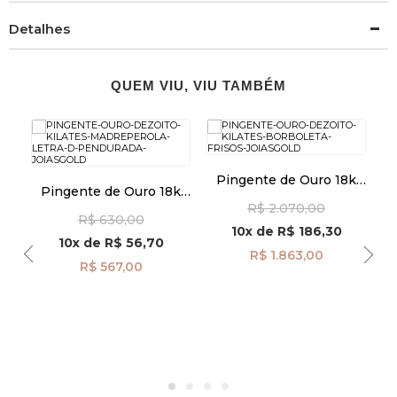
Detalhes
QUEM VIU, VIU TAMBÉM
k
Pingente de Ouro 18k
Pingente de Ouro 18k
9
Borboleta Frisos pi24112
Madrepérola com Letra
M
R$ 2.070,00
R$ 630,00
D Pendurada pi24478
10x
de
R$ 186,30
10x
de
R$ 56,70
R$ 1.863,00
R$ 567,00