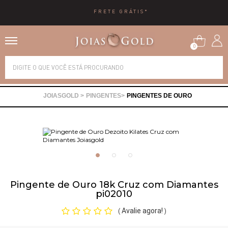
FRETE GRÁTIS*
0
Alianças
PINGENTES
PINGENTES DE OURO
Anéis
Brincos
Correntes
Pingente de Ouro 18k Cruz com Diamantes
pi02010
Gargantilhas
Avalie agora!
(
)
Pingentes