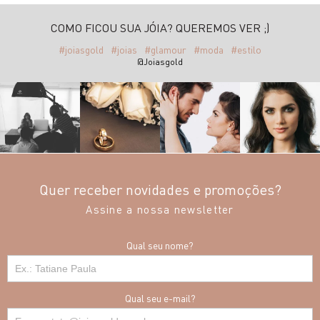
COMO FICOU SUA JÓIA? QUEREMOS VER ;)
#joiasgold
#joias
#glamour
#moda
#estilo
@Joiasgold
Quer receber novidades e promoções?
Assine a nossa newsletter
Qual seu nome?
Qual seu e-mail?