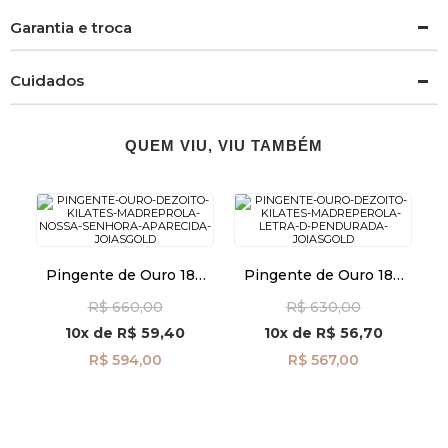
Garantia e troca
Cuidados
QUEM VIU, VIU TAMBÉM
Pingente de Ouro 18k
Pingente de Ouro 18k
Madrepérola com N. Sra.
Madrepérola com Letra
R$ 660,00
R$ 630,00
Aparecida pi24491
D Pendurada pi24478
10x
de
R$ 59,40
10x
de
R$ 56,70
R$ 594,00
R$ 567,00