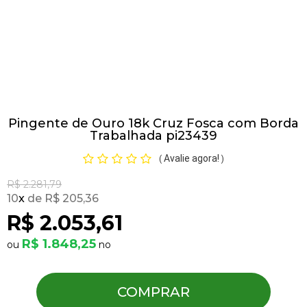
Pulseiras
Piercing
Pingente de Ouro 18k Cruz Fosca com Borda
Pedras Preciosas
Trabalhada pi23439
Avalie agora!
(
)
Presente
R$ 2.281,79
10
x
R$ 205,36
OFERTAS
R$ 2.053,61
R$ 1.848,25
COMPRAR