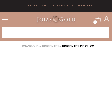
CERTIFICADO DE GARANTIA OURO 18K
0
Alianças
PINGENTES
PINGENTES DE OURO
Anéis
Brincos
Correntes
Gargantilhas
Pingentes