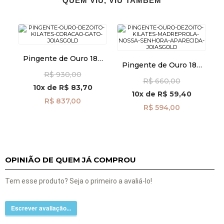
QUEM VIU, VIU TAMBÉM
Pingente de Ouro 18k
Pingente de Ouro 18k
Coração e Gato pi24510
Madrepérola com N. Sra.
R$ 930,00
R$ 660,00
Aparecida pi24491
10x
de
R$ 83,70
10x
de
R$ 59,40
R$ 837,00
R$ 594,00
OPINIÃO DE QUEM JÁ COMPROU
Tem esse produto? Seja o primeiro a avaliá-lo!
Escrever avaliação...