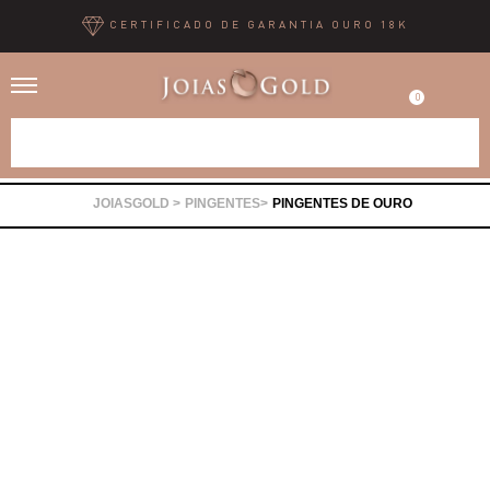
CERTIFICADO DE GARANTIA OURO 18K
0
Alianças
PINGENTES
PINGENTES DE OURO
Anéis
Brincos
Correntes
Gargantilhas
Pingentes