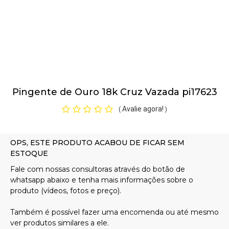
Pulseiras
Piercing
Pingente de Ouro 18k Cruz Vazada pi17623
Pedras Preciosas
Avalie agora!
(
)
Presente
OFERTAS