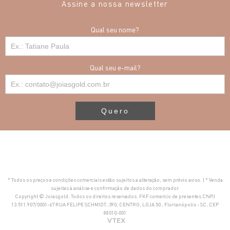
Assine a nossa newsletter
Qual seu nome?
Qual seu e-mail?
Quero
* Todos os preços e condições comerciais estão sujeitos a alteração, sem prévio aviso. | * Venda
sujeitas à análise e confirmação de dados do comprador.
Copyright © Joiasgold. Todos os direitos reservados. FKF comercio de presentes CNPJ
13.511.907/0001-67 RUA FELIPE SCHMIDT, 390, CENTRO, LOJA 50 , Florianópolis - SC, CEP
88010-001
VTEX