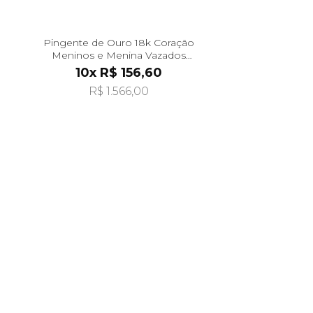
Pingente de Ouro 18k Coração
Meninos e Menina Vazados
pi24485
10x R$ 156,60
R$ 1.566,00