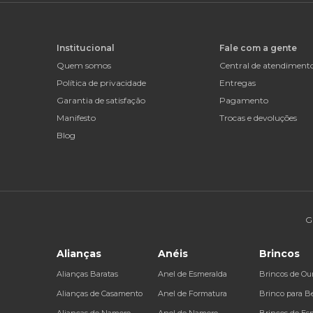
Institucional
Fale com a gente
Quem somos
Central de atendiment
Política de privacidade
Entregas
Garantia de satisfação
Pagamento
Manifesto
Trocas e devoluções
Blog
G
Alianças
Anéis
Brincos
Alianças Baratas
Anel de Esmeralda
Brincos de Ou
Alianças de Casamento
Anel de Formatura
Brinco para B
Alianças de Namoro
Anel de Namoro
Brincos de Es