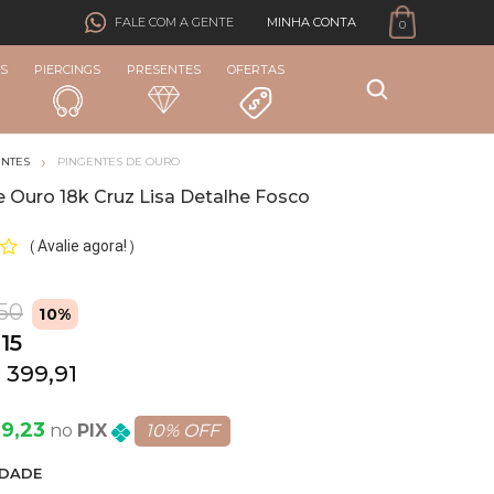
MINHA CONTA
FALE COM A GENTE
0
S
PIERCINGS
PRESENTES
OFERTAS
ENTES
PINGENTES DE OURO
 Ouro 18k Cruz Lisa Detalhe Fosco
Avalie agora!
(
)
,50
10%
15
 399,91
99,23
PIX
10% OFF
DADE