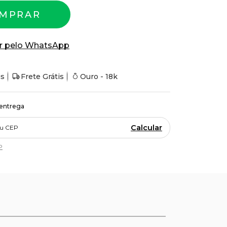
MPRAR
r pelo WhatsApp
is
Frete Grátis
Ouro - 18k
 entrega
Calcular
P