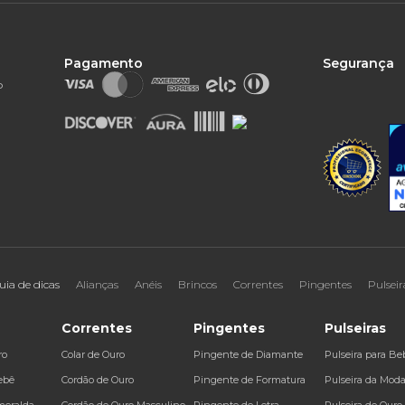
Pagamento
Segurança
o
uia de dicas
Alianças
Anéis
Brincos
Correntes
Pingentes
Pulseir
Correntes
Pingentes
Pulseiras
ro
Colar de Ouro
Pingente de Diamante
Pulseira para Be
ebê
Cordão de Ouro
Pingente de Formatura
Pulseira da Mod
meralda
Cordão de Ouro Masculino
Pingente de Letra
Pulseira de Ouro