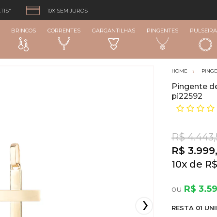
TIS*
10X SEM JUROS
BRINCOS
CORRENTES
GARGANTILHAS
PINGENTES
PULSEIRA
PING
Pingente de
pi22592
R$ 4.443
R$ 3.999,
10
x
R$
R$ 3.5
RESTA
01
UNI