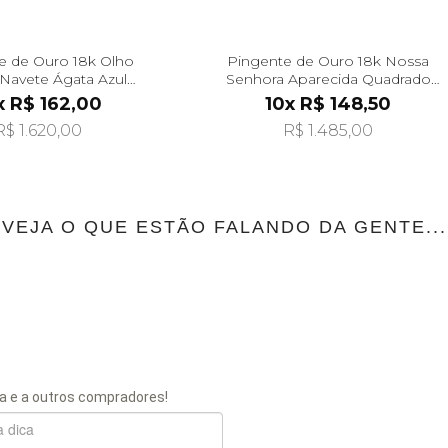
e de Ouro 18k Olho
Pingente de Ouro 18k Nossa
Navete Ágata Azul
Senhora Aparecida Quadrado
pi24080
pi24292
x R$ 162,00
10x R$ 148,50
R$ 1.620,00
R$ 1.485,00
VEJA O QUE ESTÃO FALANDO DA GENTE...
a e a outros compradores!