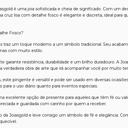
sgold é uma joia sofisticada e cheia de significado. Com um des
Sua cruz lisa com detalhe fosco é elegante e discreta, ideal para
talhe Fosco?
os traz um toque moderno a um símbolo tradicional. Seu acabame
 mas com muito estilo.
e garante resistência, durabilidade e um brilho duradouro. A Joia
a verdadeira obra de arte que irá acompanhar você por muito t
este pingente é versátil e pode ser usado em diversas ocasiões
o para o uso diário quanto para eventos especiais.
excelente opção de presente para aqueles que têm fé ou valor
preciada e guardada com carinho por quem a receber.
 da Joiasgold e leve consigo um símbolo de fé e elegância. Com 
quecível.