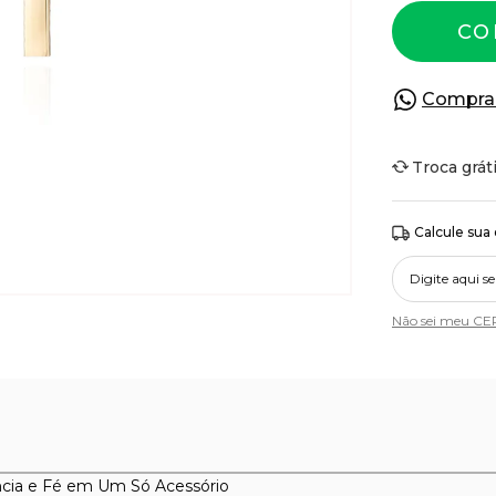
CO
Compra
Troca grát
Calcule sua
Não sei meu CE
ncia e Fé em Um Só Acessório