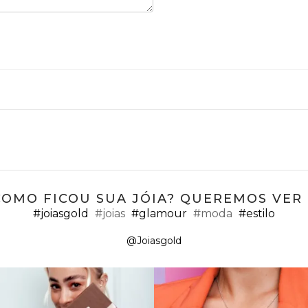
COMO FICOU SUA JÓIA? QUEREMOS VER ;
#joiasgold
#joias
#glamour
#moda
#estilo
@Joiasgold