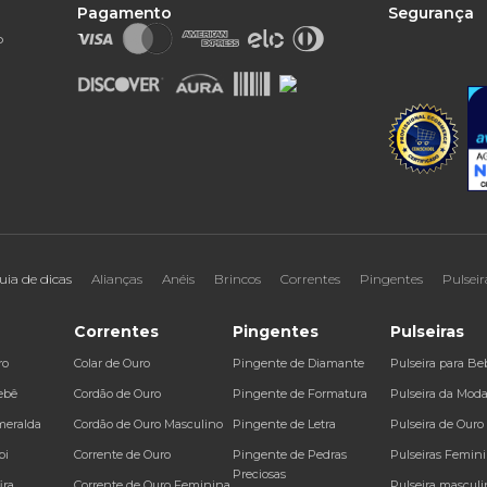
Pagamento
Segurança
o
uia de dicas
Alianças
Anéis
Brincos
Correntes
Pingentes
Pulseir
Correntes
Pingentes
Pulseiras
ro
Colar de Ouro
Pingente de Diamante
Pulseira para Be
ebê
Cordão de Ouro
Pingente de Formatura
Pulseira da Mod
meralda
Cordão de Ouro Masculino
Pingente de Letra
Pulseira de Ouro
bi
Corrente de Ouro
Pingente de Pedras
Pulseiras Femin
Preciosas
ira
Corrente de Ouro Feminina
Pulseira masculi