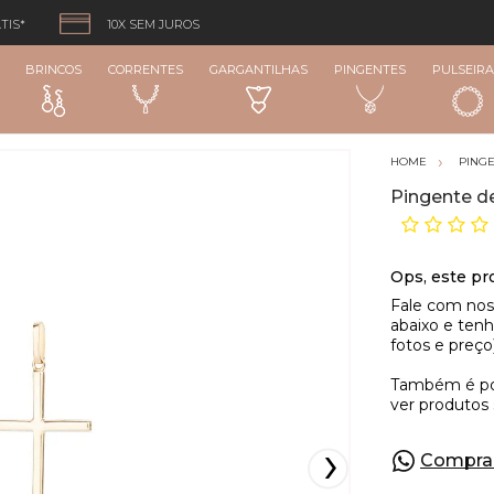
TIS*
10X SEM JUROS
BRINCOS
CORRENTES
GARGANTILHAS
PINGENTES
PULSEIRA
PING
Pingente de
Compra