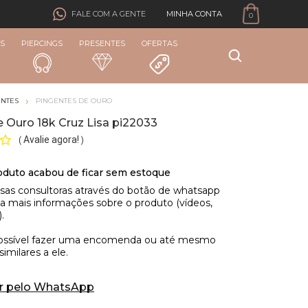
MINHA CONTA
FALE COM A GENTE
0
S
PIERCINGS
PRESENTES
OFERTAS
ENTES
PINGENTES DE OURO
 Ouro 18k Cruz Lisa pi22033
Avalie agora!
(
)
r pelo WhatsApp