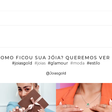
COMO FICOU SUA JÓIA? QUEREMOS VER ;
#joiasgold
#joias
#glamour
#moda
#estilo
@Joiasgold