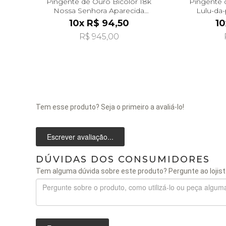
Pingente de Ouro Bicolor 18k
Pingente 
Nossa Senhora Aparecida
Lulu-da
pi21085
10x R$ 94,50
10
R$ 945,00
Tem esse produto? Seja o primeiro a avaliá-lo!
Escrever avaliação...
DÚVIDAS DOS CONSUMIDORES
Tem alguma dúvida sobre este produto? Pergunte ao lojist