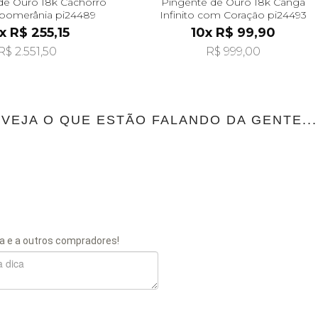
de Ouro 18k Cachorro
Pingente de Ouro 18k Canga
-pomerânia pi24489
Infinito com Coração pi24493
x R$ 255,15
10x R$ 99,90
R$ 2.551,50
R$ 999,00
VEJA O QUE ESTÃO FALANDO DA GENTE...
a e a outros compradores!