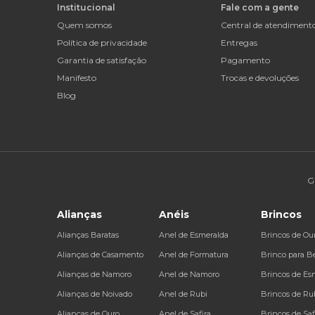
Institucional
Fale com a gente
Quem somos
Central de atendiment
Política de privacidade
Entregas
Garantia de satisfação
Pagamento
Manifesto
Trocas e devoluções
Blog
G
Alianças
Anéis
Brincos
Alianças Baratas
Anel de Esmeralda
Brincos de Ou
Alianças de Casamento
Anel de Formatura
Brinco para B
Alianças de Namoro
Anel de Namoro
Brincos de Es
Alianças de Noivado
Anel de Rubi
Brincos de Ru
Alianças de Ouro
Anel de Safira
Brincos de Saf