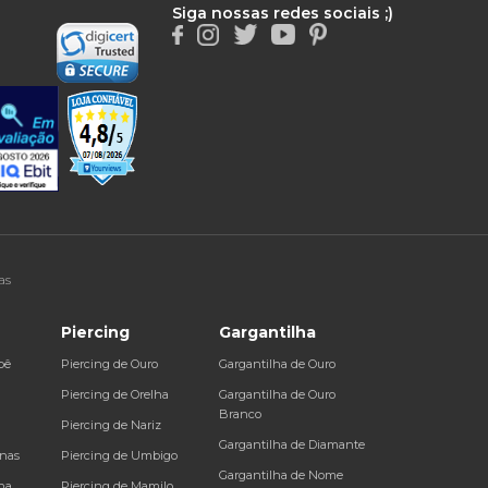
Siga nossas redes sociais ;)
as
Piercing
Gargantilha
bê
Piercing de Ouro
Gargantilha de Ouro
a
Piercing de Orelha
Gargantilha de Ouro
Branco
Piercing de Nariz
Gargantilha de Diamante
inas
Piercing de Umbigo
Gargantilha de Nome
na
Piercing de Mamilo