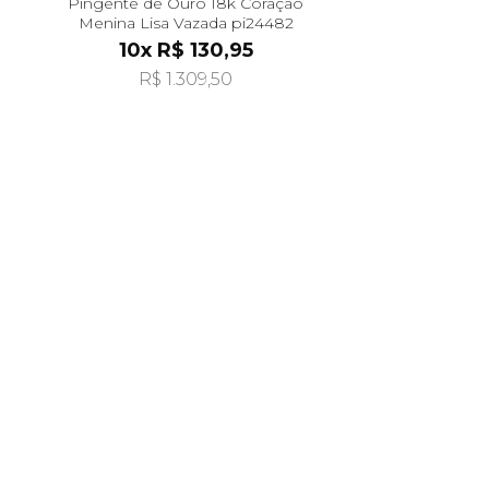
Pingente de Ouro 18k Coração
Menina Lisa Vazada pi24482
10x R$ 130,95
R$ 1.309,50