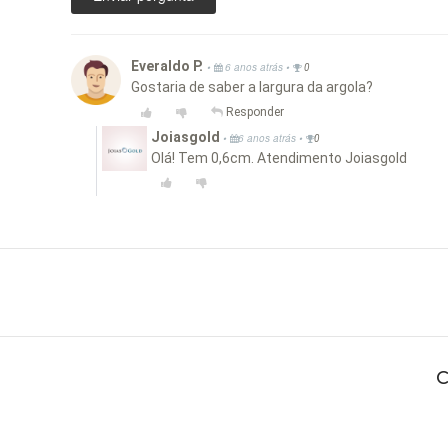
Everaldo P.
•
•
6 anos atrás
0
Gostaria de saber a largura da argola?
Responder
Joiasgold
•
•
6 anos atrás
0
Olá! Tem 0,6cm. Atendimento Joiasgold