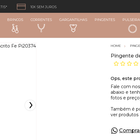
TIS*
10X SEM JUROS
BRINCOS
CORRENTES
GARGANTILHAS
PINGENTES
PULSEIRA
PING
Pingente d
Compra