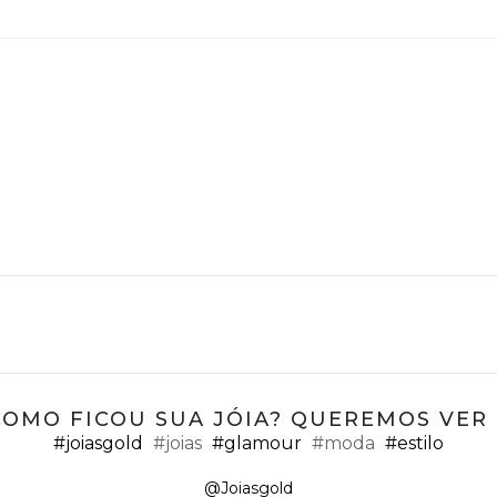
COMO FICOU SUA JÓIA? QUEREMOS VER ;
#joiasgold
#joias
#glamour
#moda
#estilo
@Joiasgold