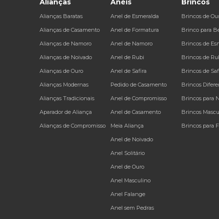
Alianças
Anéis
Brincos
Alianças Baratas
Anel de Esmeralda
Brincos de Ou
Alianças de Casamento
Anel de Formatura
Brinco para B
Alianças de Namoro
Anel de Namoro
Brincos de Es
Alianças de Noivado
Anel de Rubi
Brincos de Ru
Alianças de Ouro
Anel de Safira
Brincos de Saf
Alianças Modernas
Pedido de Casamento
Brincos Difere
Alianças Tradicionais
Anel de Compromisso
Brincos para 
Aparador de Aliança
Anel de Casamento
Brincos Mascu
Alianças de Compromisso
Meia Aliança
Brincos para 
Anel de Noivado
Anel Solitário
Anel de Ouro
Anel Masculino
Anel Falange
Anel sem Pedras