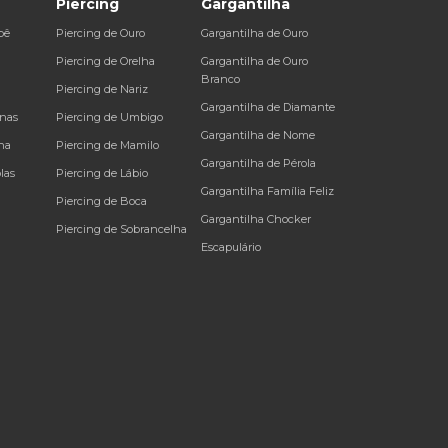
Piercing
Gargantilha
bê
Piercing de Ouro
Gargantilha de Ouro
a
Piercing de Orelha
Gargantilha de Ouro
Branco
Piercing de Nariz
Gargantilha de Diamante
inas
Piercing de Umbigo
Gargantilha de Nome
na
Piercing de Mamilo
Gargantilha de Pérola
las
Piercing de Lábio
Gargantilha Família Feliz
Piercing de Boca
Gargantilha Chocker
Piercing de Sobrancelha
Escapulário