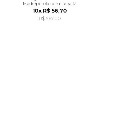
Madrepérola com Letra M
Pendurada pi24479
10x R$ 56,70
R$ 567,00