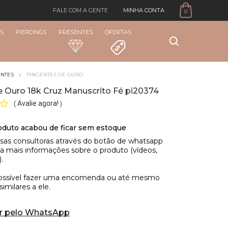
MINHA CONTA
FALE COM A GENTE
0
S
PIERCINGS
PRESENTES
OFERTAS
ENTES
PINGENTES DE OURO
e Ouro 18k Cruz Manuscrito Fé pi20374
Avalie agora!
(
)
r pelo WhatsApp