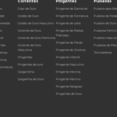
Correntes
Pingentes
Pulseiras
ro
Colar de Ouro
Pingente de Diamante
Pulseira para Be
ebê
Cordão de Ouro
Pingente de Formatura
Pulseira da Mod
meralda
Cordão de Ouro Masculino
Pingente de Letra
Pulseira de Ouro
bi
Corrente de Ouro
Pingente de Pedras
Pulseiras Femin
Preciosas
ira
Corrente de Ouro Feminina
Pulseira masculi
Pingente de Pérola
ntes
Corrente de Ouro
Pulseiras de Péro
Masculina
Pingente de Zircônia
Noivas
Tornozeleiras
Pingentes
Pingente Infantil
linos
Pingentes de ouro
Pingente Masculino
Formatura
Gargantilha
Pingente Menina
Gargatilha de Ouro
Pingente Menino
Pingente Religioso
Pingentes de Ouro