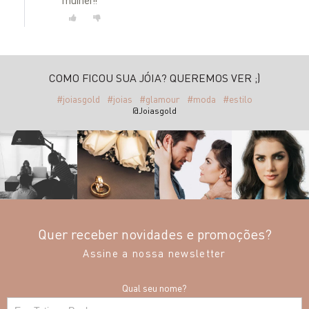
mulher!!
COMO FICOU SUA JÓIA? QUEREMOS VER ;)
#joiasgold
#joias
#glamour
#moda
#estilo
@Joiasgold
Quer receber novidades e promoções?
Assine a nossa newsletter
Qual seu nome?