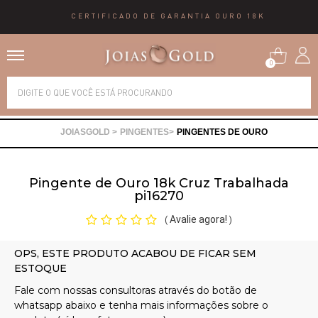
CERTIFICADO DE GARANTIA OURO 18K
0
Alianças
PINGENTES
PINGENTES DE OURO
Anéis
Pingente de Ouro 18k Cruz Trabalhada
Brincos
pi16270
Avalie agora!
(
)
Correntes
Gargantilhas
Pingentes