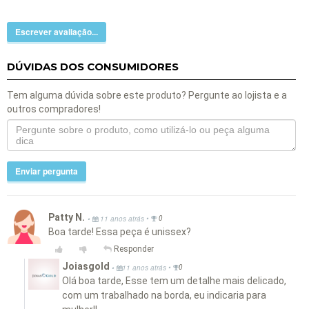
Escrever avaliação...
DÚVIDAS DOS CONSUMIDORES
Tem alguma dúvida sobre este produto? Pergunte ao lojista e a
outros compradores!
Enviar pergunta
Patty N.
•
•
11 anos atrás
0
Boa tarde! Essa peça é unissex?
Responder
Joiasgold
•
•
11 anos atrás
0
Olá boa tarde, Esse tem um detalhe mais delicado,
com um trabalhado na borda, eu indicaria para