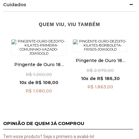
Cuidados
QUEM VIU, VIU TAMBÉM
Pingente de Ouro 18k
Pingente de Ouro 18k
Borboleta Frisos pi24112
Primeira Comunhão
R$ 2.070,00
R$ 1.200,00
Vazado pi23337
10x
de
R$ 186,30
10x
de
R$ 108,00
R$ 1.863,00
R$ 1.080,00
OPINIÃO DE QUEM JÁ COMPROU
Tem esse produto? Seja o primeiro a avaliá-lo!