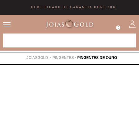
CERTIFICADO DE GARANTIA OURO 18K
0
Alianças
PINGENTES
PINGENTES DE OURO
Anéis
Brincos
Correntes
Gargantilhas
Pingentes