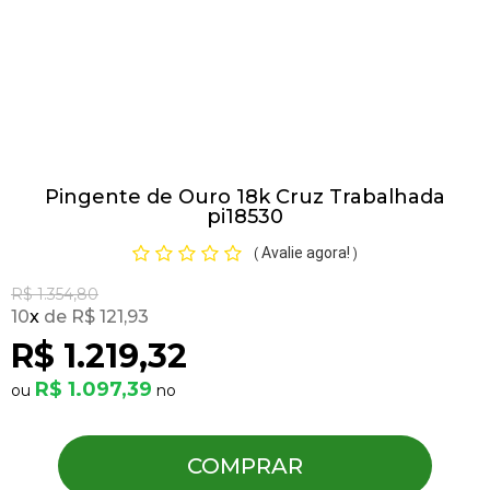
Pulseiras
Piercing
Pingente de Ouro 18k Cruz Trabalhada
Pedras Preciosas
pi18530
Avalie agora!
(
)
Presente
R$ 1.354,80
10
x
R$ 121,93
OFERTAS
R$ 1.219,32
R$ 1.097,39
COMPRAR