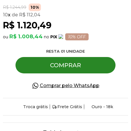
R$ 1.244,99
10%
10
x
R$ 112,04
Pulseiras
R$ 1.120,49
Piercing
R$ 1.008,44
PIX
10% OFF
RESTA
01
UNIDADE
Pedras Preciosas
COMPRAR
Presente
Comprar pelo WhatsApp
OFERTAS
Troca grátis
Frete Grátis
Ouro - 18k