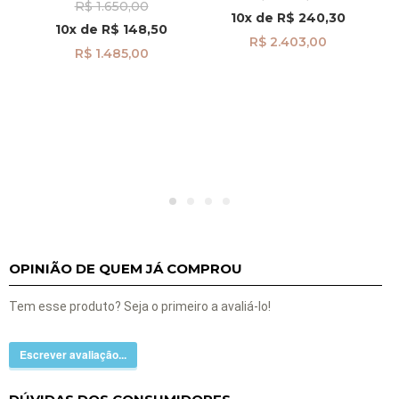
R$ 1.650,00
Aparecida Quadrado
10x
de
R$ 240,30
pi24292
10x
de
R$ 148,50
R$ 2.403,00
R$ 1.485,00
k
OPINIÃO DE QUEM JÁ COMPROU
Tem esse produto? Seja o primeiro a avaliá-lo!
Escrever avaliação...