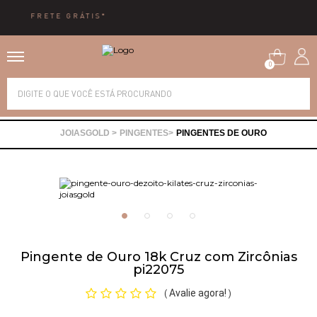
10X SEM JUROS
0
Alianças
PINGENTES
PINGENTES DE OURO
Anéis
Brincos
Correntes
Pingente de Ouro 18k Cruz com Zircônias
pi22075
Gargantilhas
Avalie agora!
(
)
Pingentes