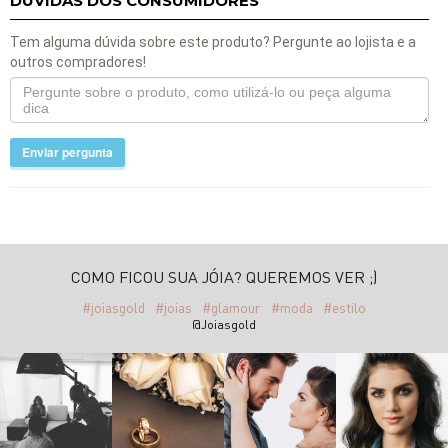
DÚVIDAS DOS CONSUMIDORES
Tem alguma dúvida sobre este produto? Pergunte ao lojista e a
outros compradores!
Enviar pergunta
COMO FICOU SUA JÓIA? QUEREMOS VER ;)
#joiasgold
#joias
#glamour
#moda
#estilo
@Joiasgold