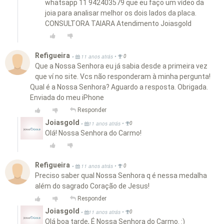
whatsapp 11 942403579 que eu faço um vídeo da
joia para analisar melhor os dois lados da placa.
CONSULTORA TAIARA Atendimento Joiasgold
Refigueira
•
•
11 anos atrás
0
Que a Nossa Senhora eu já sabia desde a primeira vez
que ví no site. Vcs não responderam à minha pergunta!
Qual é a Nossa Senhora? Aguardo a resposta. Obrigada.
Enviada do meu iPhone
Responder
Joiasgold
•
•
11 anos atrás
0
Olá! Nossa Senhora do Carmo!
Refigueira
•
•
11 anos atrás
0
Preciso saber qual Nossa Senhora q é nessa medalha
além do sagrado Coração de Jesus!
Responder
Joiasgold
•
•
11 anos atrás
0
Olá boa tarde, É Nossa Senhora do Carmo. :)