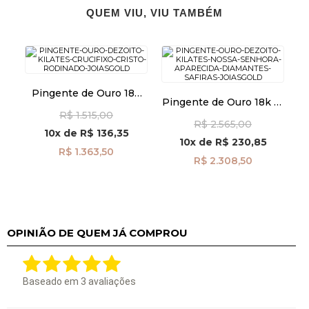
QUEM VIU, VIU TAMBÉM
Pingente de Ouro 18k
Pingente de Ouro 18k N.
Crucifixo com Cristo
Sra Aparecida com
R$ 1.515,00
Rodinado pi24486
R$ 2.565,00
Diamantes e Safiras
10x
de
R$ 136,35
pi23679
10x
de
R$ 230,85
R$ 1.363,50
R$ 2.308,50
OPINIÃO DE QUEM JÁ COMPROU
Baseado em
3
avaliações