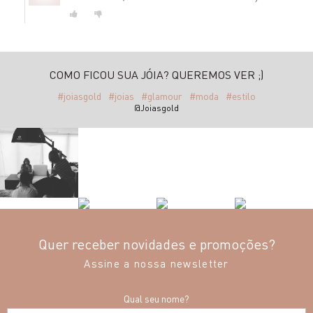
COMO FICOU SUA JÓIA? QUEREMOS VER ;)
#joiasgold
#joias
#glamour
#moda
#estilo
@Joiasgold
Quer receber novidades e promoções?
Assine a nossa newsletter
Qual seu nome?