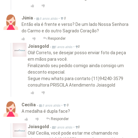
Júnia
•
•
5 anos atrás
0
Então ela é frente e verso? De um lado Nossa Senhora
do Carmo e do outro Sagrado Coração?
Responder
Joiasgold
•
•
5 anos atrás
0
Olá! Correto, se desejar posso enviar foto da peça
em mãos para você.
Finalizando seu pedido comigo ainda consigo um
desconto especial.
Segue meu whats para contato (11)94240-3579
consultora PRISCILA Atendimento Joiasgold
Cecilia
•
•
5 anos atrás
0
A medalha é dupla face?
Responder
Joiasgold
•
•
5 anos atrás
0
Olá! Cecilia, você pode estar me chamando no