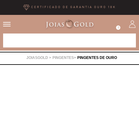
CERTIFICADO DE GARANTIA OURO 18K
0
Alianças
PINGENTES
PINGENTES DE OURO
Anéis
Brincos
Correntes
Gargantilhas
Pingentes