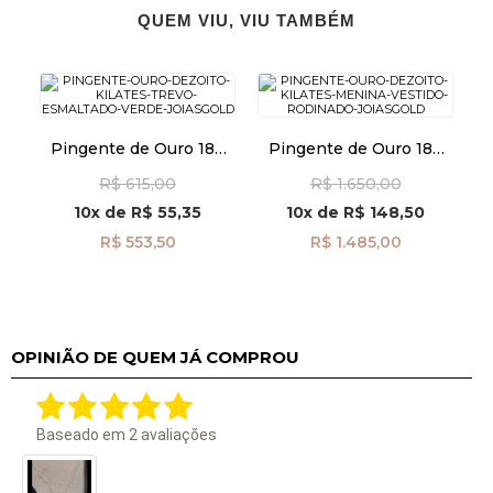
QUEM VIU, VIU TAMBÉM
Pingente de Ouro 18k
Pingente de Ouro 18k
Trevo Esmaltado Verde
menina com Vestido
R$ 615,00
R$ 1.650,00
pi24481
Rodinado pi24507
10x
de
R$ 55,35
10x
de
R$ 148,50
R$ 553,50
R$ 1.485,00
OPINIÃO DE QUEM JÁ COMPROU
Baseado em
2
avaliações