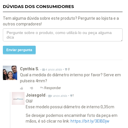
DÚVIDAS DOS CONSUMIDORES
Tem alguma dúvida sobre este produto? Pergunte ao lojista e a
outros compradores!
Enviar pergunta
Cynthia S.
•
•
4 anos atrás
0
Qual a medida do diâmetro interno por favor? Serve em
pulseira 4mm?
Responder
Joiasgold
•
•
4 anos atrás
1
Olá!
Esse modelo possui diâmetro de interno:0,35cm
Se desejar podemos encaminhar foto da peça em
mãos, é só clicar no link:
https://bit.ly/3EIBDjw