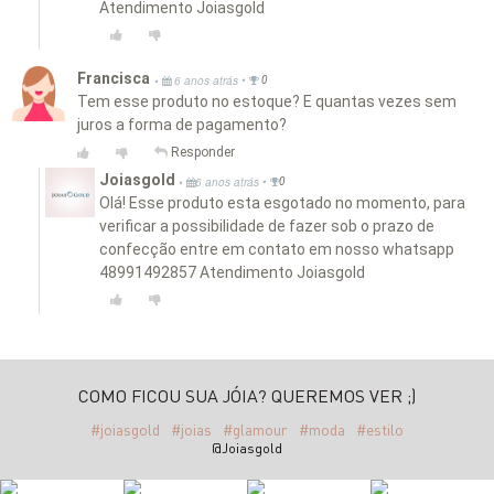
Atendimento Joiasgold
Francisca
•
•
6 anos atrás
0
Tem esse produto no estoque? E quantas vezes sem
juros a forma de pagamento?
Responder
Joiasgold
•
•
6 anos atrás
0
Olá! Esse produto esta esgotado no momento, para
verificar a possibilidade de fazer sob o prazo de
confecção entre em contato em nosso whatsapp
48991492857 Atendimento Joiasgold
COMO FICOU SUA JÓIA? QUEREMOS VER ;)
#joiasgold
#joias
#glamour
#moda
#estilo
@Joiasgold