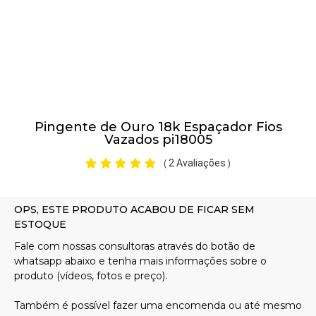
Pulseiras
Piercing
Pingente de Ouro 18k Espaçador Fios
Pedras Preciosas
Vazados pi18005
2 Avaliações
(
)
Presente
OFERTAS