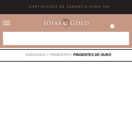
CERTIFICADO DE GARANTIA OURO 18K
0
Alianças
PINGENTES
PINGENTES DE OURO
Anéis
Brincos
Correntes
Gargantilhas
Pingentes