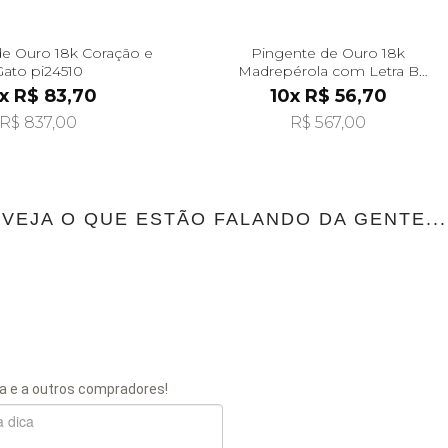
e Ouro 18k Coração e
Pingente de Ouro 18k
Gato pi24510
Madrepérola com Letra B
Pendurada pi24476
x R$ 83,70
10x R$ 56,70
R$ 837,00
R$ 567,00
VEJA O QUE ESTÃO FALANDO DA GENTE...
a e a outros compradores!