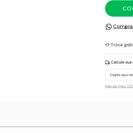
CO
Compra
Troca grát
Calcule sua
Não sei meu CE