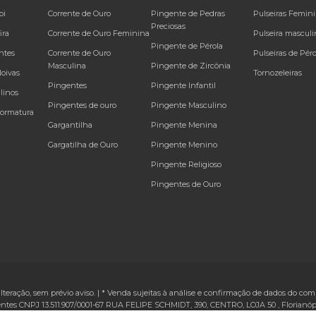
bi
Corrente de Ouro
Pingente de Pedras
Pulseiras Femin
Preciosas
ira
Corrente de Ouro Feminina
Pulseira masculi
Pingente de Pérola
ntes
Corrente de Ouro
Pulseiras de Péro
Masculina
Pingente de Zircônia
Noivas
Tornozeleiras
Pingentes
Pingente Infantil
linos
Pingentes de ouro
Pingente Masculino
Formatura
Gargantilha
Pingente Menina
Gargatilha de Ouro
Pingente Menino
Pingente Religioso
Pingentes de Ouro
alteração, sem prévio aviso. | * Venda sujeitas à análise e confirmação de dados do comp
ntes CNPJ 13.511.907/0001-67
RUA FELIPE SCHMIDT, 390, CENTRO, LOJA 50
,
Florianóp