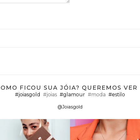
COMO FICOU SUA JÓIA? QUEREMOS VER ;
#joiasgold
#joias
#glamour
#moda
#estilo
@Joiasgold