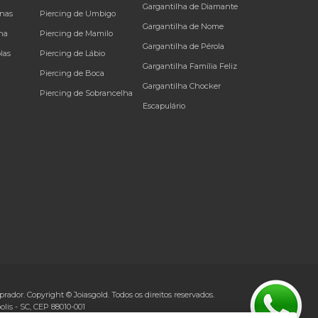
Gargantilha de Diamante
inas
Piercing de Umbigo
Gargantilha de Nome
na
Piercing de Mamilo
Gargantilha de Pérola
las
Piercing de Lábio
Gargantilha Família Feliz
Piercing de Boca
Gargantilha Chocker
Piercing de Sobrancelha
Escapulário
rador. Copyright © Joiasgold. Todos os direitos reservados.
olis
-
SC
, CEP
88010-001