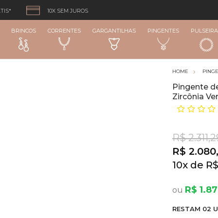
TIS*
10X SEM JUROS
BRINCOS
CORRENTES
GARGANTILHAS
PINGENTES
PULSEIRA
PING
Pingente d
Zircônia V
R$ 2.311,2
R$ 2.080
10
x
R$
R$ 1.87
RESTA
M
02
U