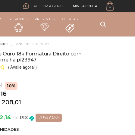
MINHA CONTA
FALE COM A GENTE
0
S
PIERCINGS
PRESENTES
OFERTAS
ENTES
PINGENTES DE OURO
e Ouro 18k Formatura Direito com
ermelha pi23947
Avalie agora!
(
)
9
10%
,16
 208,01
2,14
PIX
10% OFF
NIDADE
S