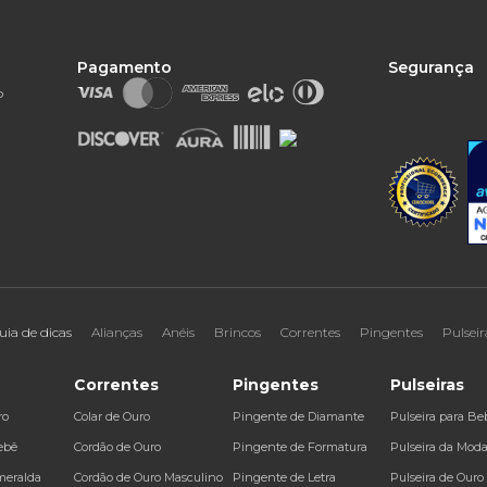
Pagamento
Segurança
o
uia de dicas
Alianças
Anéis
Brincos
Correntes
Pingentes
Pulseir
Correntes
Pingentes
Pulseiras
ro
Colar de Ouro
Pingente de Diamante
Pulseira para Be
ebê
Cordão de Ouro
Pingente de Formatura
Pulseira da Mod
meralda
Cordão de Ouro Masculino
Pingente de Letra
Pulseira de Ouro