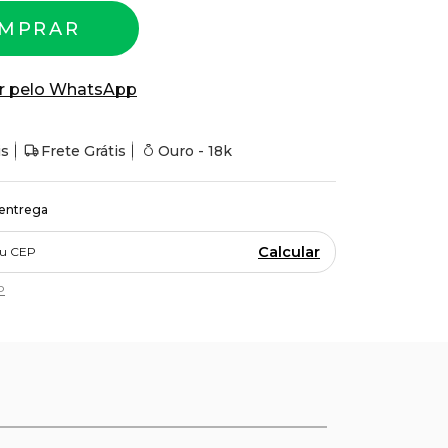
MPRAR
r pelo WhatsApp
is
Frete Grátis
Ouro - 18k
 entrega
Calcular
P