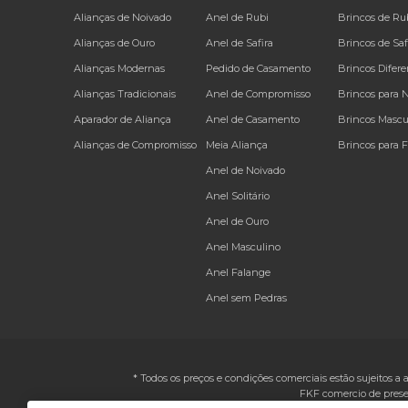
Alianças de Noivado
Anel de Rubi
Brincos de Ru
Alianças de Ouro
Anel de Safira
Brincos de Saf
Alianças Modernas
Pedido de Casamento
Brincos Difere
Alianças Tradicionais
Anel de Compromisso
Brincos para 
Aparador de Aliança
Anel de Casamento
Brincos Mascu
Alianças de Compromisso
Meia Aliança
Brincos para 
Anel de Noivado
Anel Solitário
Anel de Ouro
Anel Masculino
Anel Falange
Anel sem Pedras
* Todos os preços e condições comerciais estão sujeitos a 
FKF comercio de prese