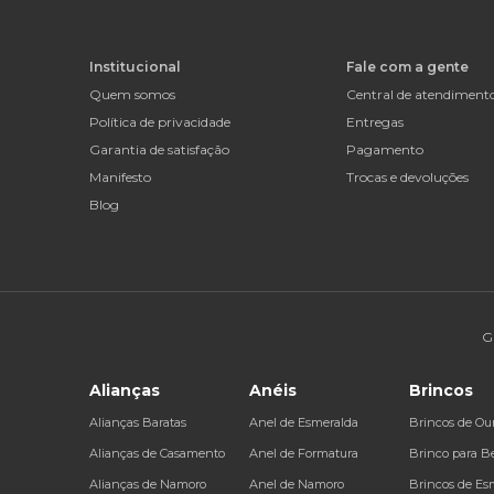
Institucional
Fale com a gente
Quem somos
Central de atendiment
Política de privacidade
Entregas
Garantia de satisfação
Pagamento
Manifesto
Trocas e devoluções
Blog
G
Alianças
Anéis
Brincos
Alianças Baratas
Anel de Esmeralda
Brincos de Ou
Alianças de Casamento
Anel de Formatura
Brinco para B
Alianças de Namoro
Anel de Namoro
Brincos de Es