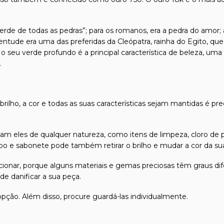
verde de todas as pedras”; para os romanos, era a pedra do amo
entude era uma das preferidas da Cleópatra, rainha do Egito, qu
o seu verde profundo é a principal característica de beleza, uma 
.
 brilho, a cor e todas as suas características sejam mantidas é pr
m eles de qualquer natureza, como itens de limpeza, cloro de p
 e sabonete pode também retirar o brilho e mudar a cor da sua 
friccionar, porque alguns materiais e gemas preciosas têm graus
e danificar a sua peça.
 opção. Além disso, procure guardá-las individualmente.