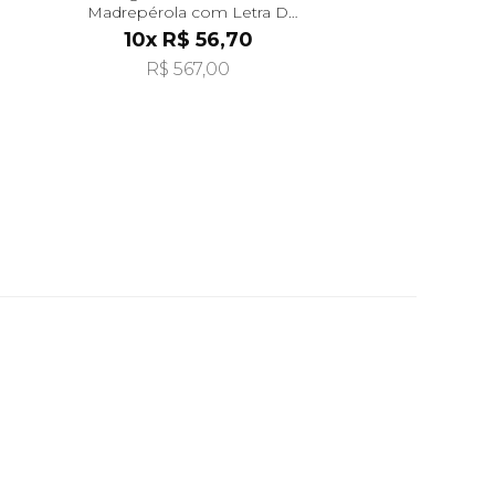
Madrepérola com Letra D
Pendurada pi24478
10x R$ 56,70
R$ 567,00