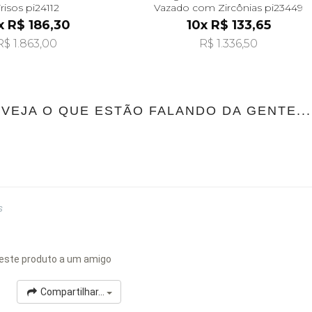
risos pi24112
Vazado com Zircônias pi23449
x R$ 186,30
10x R$ 133,65
R$ 1.863,00
R$ 1.336,50
VEJA O QUE ESTÃO FALANDO DA GENTE...
s
este produto a um amigo
Compartilhar...