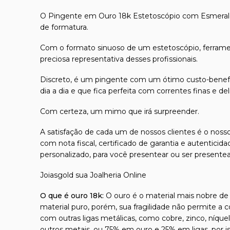
O Pingente em Ouro 18k Estetoscópio com Esmeralda
de formatura.
Com o formato sinuoso de um estetoscópio, ferramen
preciosa representativa desses profissionais.
Discreto, é um pingente com um ótimo custo-benefí
dia a dia e que fica perfeita com correntes finas e del
Com certeza, um mimo que irá surpreender.
A satisfação de cada um de nossos clientes é o nosso
com nota fiscal, certificado de garantia e autentici
personalizado, para você presentear ou ser presente
Joiasgold sua Joalheria Online
O que é ouro 18k:
O ouro é o material mais nobre de t
material puro, porém, sua fragilidade não permite a 
com outras ligas metálicas, como cobre, zinco, níque
outros metais, ou 75% em ouro e 25% em ligas, por 