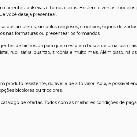
 correntes, pulseiras e tornozeleiras. Existem diversos modelos
e você deseja presentear.
so dos amuletos, símbolos religiosos, crucifixos, signos do z
ados nas formaturas ou presentear os formandos.
ngentes de bichos. Já para quem está em busca de uma joia mais
stal, rubi, safira, quartzo, zircônia e muito mais. Além disso, h
produto resistente, durável e de alto valor. Aqui, é possível en
ções bicolores ou tricolores.
 catálogo de ofertas. Todos com as melhores condições de paga