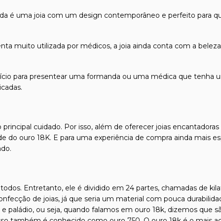
 é uma joia com um design contemporâneo e perfeito para quem 
ta muito utilizada por médicos, a joia ainda conta com a belez
cio para presentear uma formanda ou uma médica que tenha um 
icadas.
 principal cuidado. Por isso, além de oferecer joias encantadora
dade do ouro 18K. E para uma experiência de compra ainda mais es
ado.
odos. Entretanto, ele é dividido em 24 partes, chamadas de kilat
confecção de joias, já que seria um material com pouca durabilida
l e paládio, ou seja, quando falamos em ouro 18k, dizemos que s
isso também é conhecido como ouro 750. O ouro 18k é o mais ace