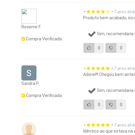
•
•
7 anos atrá
Produto bem acabado, inc
Rosemir F.
Sim, recomendaria 
Compra Verificada
0
0
•
•
7 anos atrá
Adorei!!! Chegou bem ante
Sandra P.
Sim, recomendaria 
Compra Verificada
0
0
•
•
7 anos atrá
Idêntico ao que estava na 