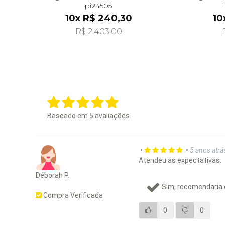
pi24505
F
10x R$ 240,30
10
R$ 2.403,00
Baseado em
5
avaliações
•
•
5 anos atrá
Atendeu as expectativas.
Déborah P.
Sim, recomendaria 
Compra Verificada
0
0