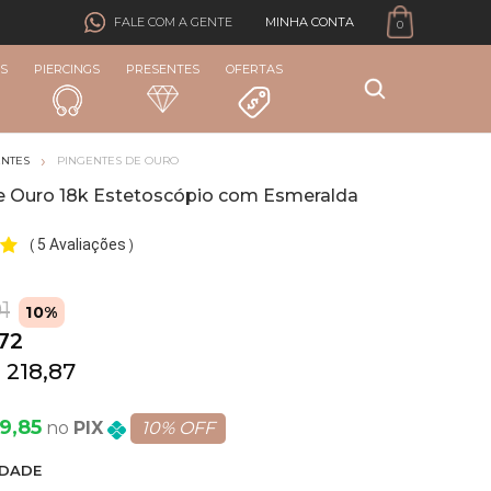
MINHA CONTA
FALE COM A GENTE
0
S
PIERCINGS
PRESENTES
OFERTAS
ENTES
PINGENTES DE OURO
e Ouro 18k Estetoscópio com Esmeralda
5 Avaliações
(
)
1
10%
,72
 218,87
9,85
PIX
10% OFF
DADE