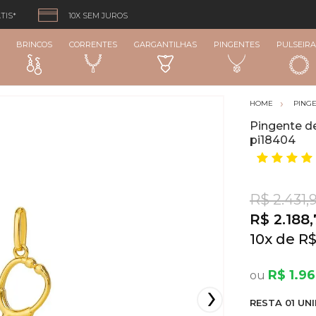
TIS*
10X SEM JUROS
BRINCOS
CORRENTES
GARGANTILHAS
PINGENTES
PULSEIRA
PING
Pingente d
pi18404
R$ 2.431,9
R$ 2.188
10
x
R$
R$ 1.96
RESTA
01
UNI