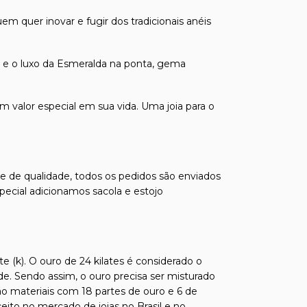
quer inovar e fugir dos tradicionais anéis
a e o luxo da Esmeralda na ponta, gema
valor especial em sua vida. Uma joia para o
s e de qualidade, todos os pedidos são enviados
pecial adicionamos sacola e estojo
e (k). O ouro de 24 kilates é considerado o
de. Sendo assim, o ouro precisa ser misturado
ão materiais com 18 partes de ouro e 6 de
ito no mercado de joias no Brasil e no