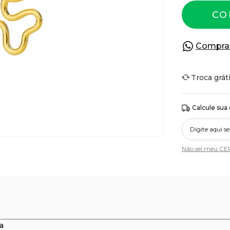
CO
Compra
Troca grát
Calcule sua
Não sei meu CE
a