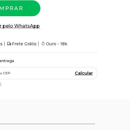
MPRAR
r pelo WhatsApp
is
Frete Grátis
Ouro - 18k
 entrega
Calcular
P