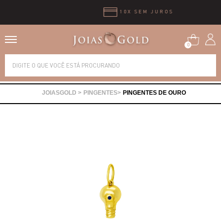
10X SEM JUROS
0
Alianças
PINGENTES
PINGENTES DE OURO
Anéis
Brincos
Correntes
Gargantilhas
Pingentes