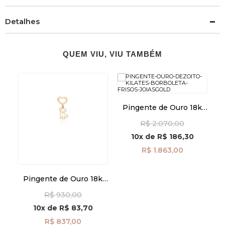
Detalhes
QUEM VIU, VIU TAMBÉM
k
Pingente de Ouro 18k
Borboleta Frisos pi24112
R$ 2.070,00
10x
de
R$ 186,30
R$ 1.863,00
Pingente de Ouro 18k
Coração e Cachorro
R$ 930,00
pi24509
10x
de
R$ 83,70
R$ 837,00