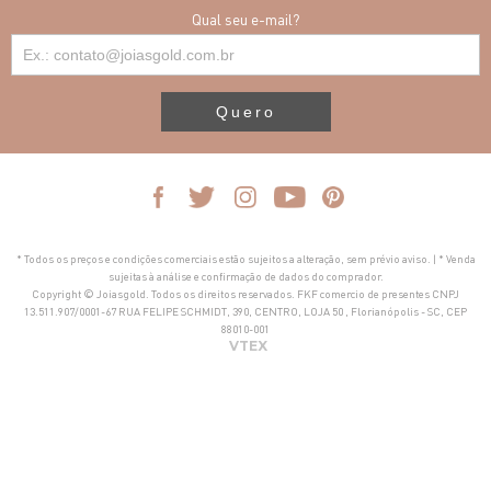
Qual seu e-mail?
Quero
* Todos os preços e condições comerciais estão sujeitos a alteração, sem prévio aviso. | * Venda
sujeitas à análise e confirmação de dados do comprador.
Copyright © Joiasgold. Todos os direitos reservados. FKF comercio de presentes CNPJ
13.511.907/0001-67 RUA FELIPE SCHMIDT, 390, CENTRO, LOJA 50 , Florianópolis - SC, CEP
88010-001
VTEX