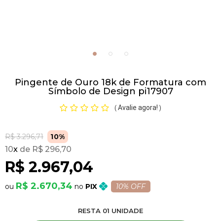
Pulseiras
Piercing
Pingente de Ouro 18k de Formatura com
Pedras Preciosas
Símbolo de Design pi17907
Avalie agora!
(
)
Presente
R$ 3.296,71
10%
OFERTAS
10
x
R$ 296,70
R$ 2.967,04
R$ 2.670,34
PIX
10% OFF
RESTA
01
UNIDADE