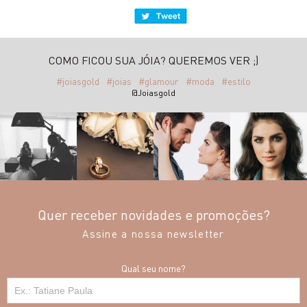
COMO FICOU SUA JÓIA? QUEREMOS VER ;)
#joiasgold
#joias
#glamour
#moda
#estilo
@Joiasgold
Quer receber novidades e promoções?
Assine a nossa newsletter
Qual seu nome?