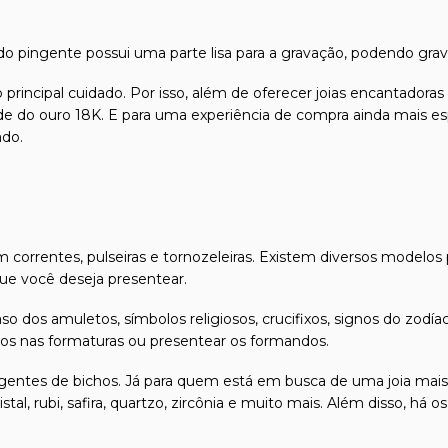
do pingente possui uma parte lisa para a gravação, podendo grava
 principal cuidado. Por isso, além de oferecer joias encantadora
dade do ouro 18K. E para uma experiência de compra ainda mais es
ado.
 correntes, pulseiras e tornozeleiras. Existem diversos modelos
e você deseja presentear.
so dos amuletos, símbolos religiosos, crucifixos, signos do z
ados nas formaturas ou presentear os formandos.
ngentes de bichos. Já para quem está em busca de uma joia mais
stal, rubi, safira, quartzo, zircônia e muito mais. Além disso, h