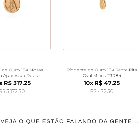
 de Ouro 18k Nossa
Pingente de Ouro 18k Santa Rita
a Aparecida Duplo
Oval Mini pi23084
pi22555
x R$ 317,25
10x R$ 47,25
R$ 3.172,50
R$ 472,50
VEJA O QUE ESTÃO FALANDO DA GENTE...