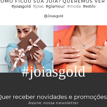
COMO FICOU SUA JÓIA? QUEREMOS VER ;
#joiasgold
#joias
#glamour
#moda
#estilo
@Joiasgold
#joiasgold
Quer receber novidades e promoções
Assine nossa newsletter