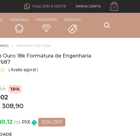
MINHA CONTA
FALE COM A GENTE
0
S
PIERCINGS
PRESENTES
OFERTAS
ENTES
PINGENTES DE OURO
e Ouro 18k Formatura de Engenharia
17687
Avalie agora!
(
)
24
10%
,02
 308,90
80,12
PIX
10% OFF
DADE