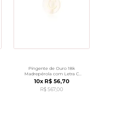
Pingente de Ouro 18k
Madrepérola com Letra C
Pendurada pi24477
10x R$ 56,70
R$ 567,00