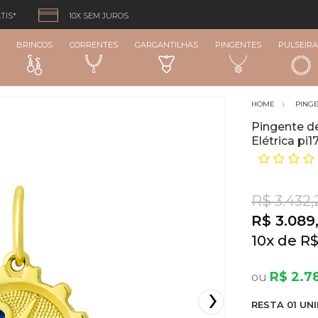
TIS*
10X SEM JUROS
BRINCOS
CORRENTES
GARGANTILHAS
PINGENTES
PULSEIRA
PING
Pingente d
Elétrica pi
R$ 3.432,
R$ 3.089
10
x
R$
R$ 2.7
RESTA
01
UNI