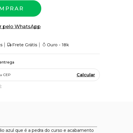
MPRAR
r pelo WhatsApp
is
Frete Grátis
Ouro - 18k
 entrega
Calcular
P
lio azul que é a pedra do curso e acabamento