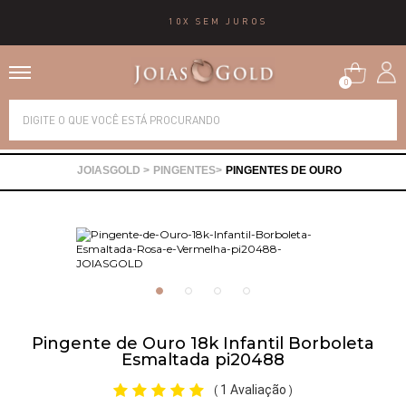
10X SEM JUROS
0
Alianças
PINGENTES
PINGENTES DE OURO
Anéis
Brincos
Correntes
Pingente de Ouro 18k Infantil Borboleta
Gargantilhas
Esmaltada pi20488
1 Avaliação
(
)
Pingentes