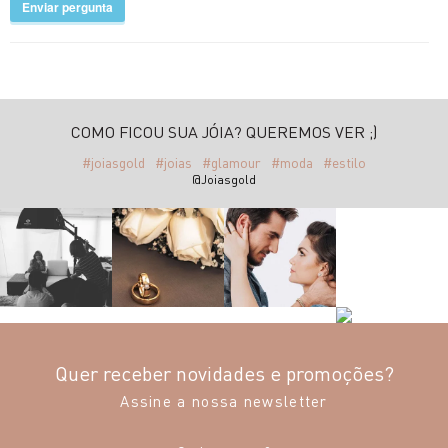
Enviar pergunta
COMO FICOU SUA JÓIA? QUEREMOS VER ;)
#joiasgold
#joias
#glamour
#moda
#estilo
@Joiasgold
Quer receber novidades e promoções?
Assine a nossa newsletter