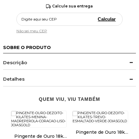
Calcule sua entrega
Calcular
Não sei meu CEP
SOBRE O PRODUTO
Descrição
Detalhes
QUEM VIU, VIU TAMBÉM
Pingente de Ouro 18k
k
Pingente de Ouro 18k
Trevo Esmaltado Verde