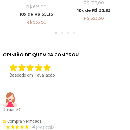
Menina Madrepérola
À
R$ 615,00
pi24481
R$ 615,00
ito
Coração Liso pi24487
10x
de
R$ 55,35
10x
de
R$ 55,35
R$ 553,50
R$ 553,50
OPINIÃO DE QUEM JÁ COMPROU
Baseado em
1
avaliação
Rosiane O.
Compra Verificada
•
•
4 anos atrás