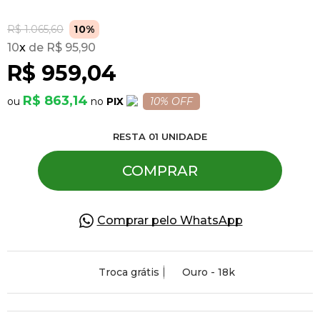
R$ 1.065,60
10%
Pulseiras
10
x
R$ 95,90
R$ 959,04
Piercing
R$ 863,14
PIX
10% OFF
Pedras Preciosas
RESTA
01
UNIDADE
COMPRAR
Presente
OFERTAS
Comprar pelo WhatsApp
Troca grátis
Ouro - 18k