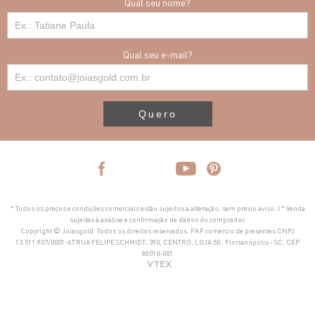
Qual seu nome?
Qual seu e-mail?
Quero
* Todos os preços e condições comerciais estão sujeitos a alteração, sem prévio aviso. | * Venda
sujeitas à análise e confirmação de dados do comprador.
Copyright © Joiasgold. Todos os direitos reservados. FKF comercio de presentes CNPJ
13.511.907/0001-67 RUA FELIPE SCHMIDT, 390, CENTRO, LOJA 50 , Florianópolis - SC, CEP
88010-001
VTEX