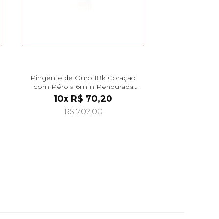
Pingente de Ouro 18k Coração
com Pérola 6mm Pendurada
pi24562
10x R$ 70,20
R$ 702,00