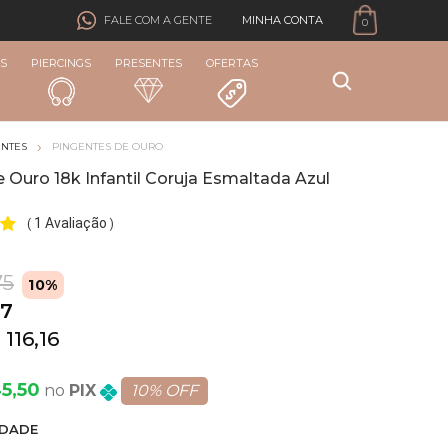
MINHA CONTA
FALE COM A GENTE
0
S
PIERCINGS
PRESENTES
OFERTAS
ENTES
PINGENTES DE OURO
 Ouro 18k Infantil Coruja Esmaltada Azul
1 Avaliação
(
)
75
10%
67
 116,16
45,50
PIX
10% OFF
DADE