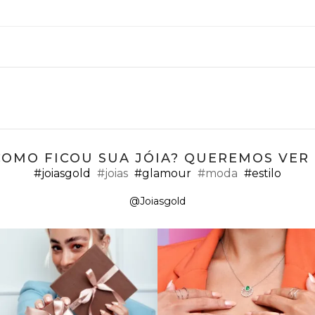
COMO FICOU SUA JÓIA? QUEREMOS VER ;
#joiasgold
#joias
#glamour
#moda
#estilo
@Joiasgold