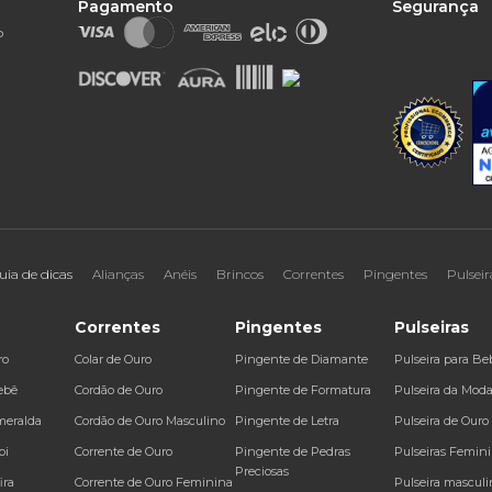
Pagamento
Segurança
o
uia de dicas
Alianças
Anéis
Brincos
Correntes
Pingentes
Pulseir
Correntes
Pingentes
Pulseiras
ro
Colar de Ouro
Pingente de Diamante
Pulseira para Be
ebê
Cordão de Ouro
Pingente de Formatura
Pulseira da Mod
meralda
Cordão de Ouro Masculino
Pingente de Letra
Pulseira de Ouro
bi
Corrente de Ouro
Pingente de Pedras
Pulseiras Femin
Preciosas
ira
Corrente de Ouro Feminina
Pulseira masculi