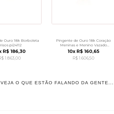
e Ouro 18k Borboleta
Pingente de Ouro 18k Coração
risos pi24112
Meninas e Menino Vazado
pi24484
x R$ 186,30
10x R$ 160,65
R$ 1.863,00
R$ 1.606,50
VEJA O QUE ESTÃO FALANDO DA GENTE...