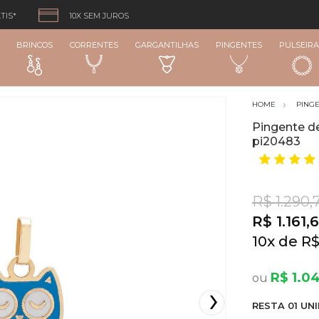
TIS*
10X SEM JUROS
BRINCOS
CORRENTES
GARGANTILHAS
PINGENTES
PULSEIRA
PING
Pingente de
pi20483
R$ 1.290,
R$ 1.161,
10
x
R$
R$ 1.0
RESTA
01
UNI