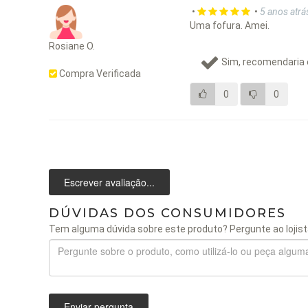
•
•
5 anos atrá
Uma fofura. Amei.
Rosiane O.
Sim, recomendaria 
Compra Verificada
0
0
Escrever avaliação...
DÚVIDAS DOS CONSUMIDORES
Tem alguma dúvida sobre este produto? Pergunte ao lojist
Enviar pergunta