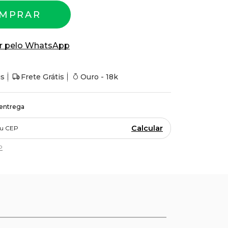
MPRAR
r pelo WhatsApp
is
Frete Grátis
Ouro - 18k
 entrega
Calcular
P