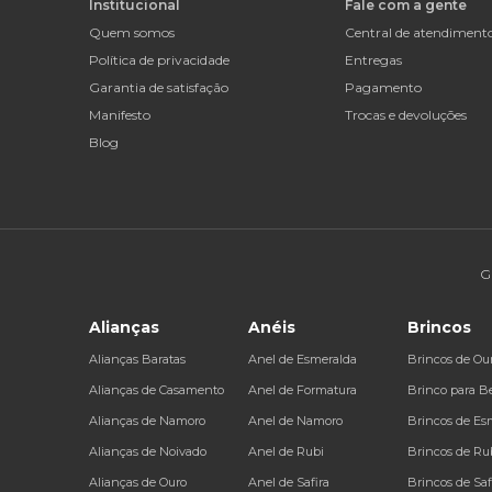
Institucional
Fale com a gente
Quem somos
Central de atendiment
Política de privacidade
Entregas
Garantia de satisfação
Pagamento
Manifesto
Trocas e devoluções
Blog
G
Alianças
Anéis
Brincos
Alianças Baratas
Anel de Esmeralda
Brincos de Ou
Alianças de Casamento
Anel de Formatura
Brinco para B
Alianças de Namoro
Anel de Namoro
Brincos de Es
Alianças de Noivado
Anel de Rubi
Brincos de Ru
Alianças de Ouro
Anel de Safira
Brincos de Saf