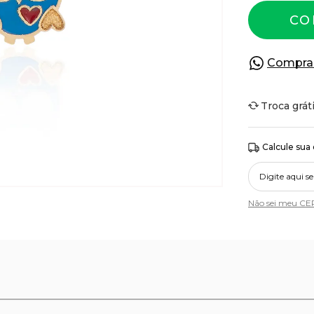
CO
Compra
Troca grát
Calcule sua
Não sei meu CE