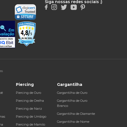
Siga nossas redes sociais ;)
as
Piercing
Gargantilha
bê
Piercing de Ouro
Gargantilha de Ouro
a
Piercing de Orelha
Gargantilha de Ouro
Branco
Piercing de Nariz
Gargantilha de Diamante
inas
Piercing de Umbigo
Gargantilha de Nome
na
Piercing de Mamilo