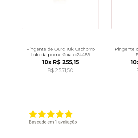
Pingente de Ouro 18k Cachorro
Pingente d
Lulu-da-pomerânia pi24489
F
10x R$ 255,15
10
R$ 2.551,50
Baseado em
1
avaliação