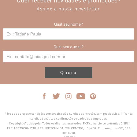
Quer receber novidades e promoções?
Assine a nossa newsletter
Qual seu nome?
Qual seu e-mail?
Quero
* Todos os preços e condições comerciais estão sujeitos a alteração, sem prévio aviso. | * Venda
sujeitas à análise e confirmação de dados do comprador.
Copyright © Joiasgold. Todos os direitos reservados. FKF comercio de presentes CNPJ
13.511.907/0001-67 RUA FELIPE SCHMIDT, 390, CENTRO, LOJA 50 , Florianópolis - SC, CEP
88010-001