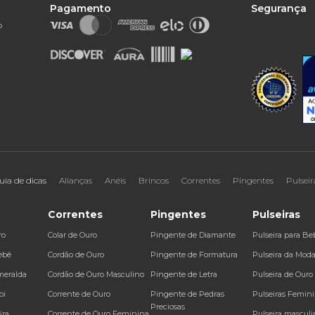
Pagamento
Segurança
o
uia de dicas
Alianças
Anéis
Brincos
Correntes
Pingentes
Pulseir
Correntes
Pingentes
Pulseiras
ro
Colar de Ouro
Pingente de Diamante
Pulseira para Be
ebê
Cordão de Ouro
Pingente de Formatura
Pulseira da Mod
meralda
Cordão de Ouro Masculino
Pingente de Letra
Pulseira de Ouro
bi
Corrente de Ouro
Pingente de Pedras
Pulseiras Femin
Preciosas
ira
Corrente de Ouro Feminina
Pulseira masculi