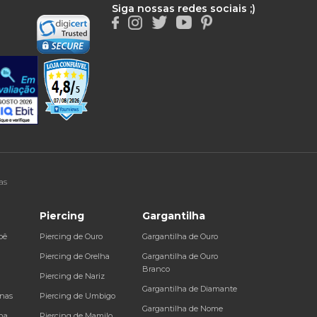
Siga nossas redes sociais ;)
as
Piercing
Gargantilha
bê
Piercing de Ouro
Gargantilha de Ouro
a
Piercing de Orelha
Gargantilha de Ouro
Branco
Piercing de Nariz
Gargantilha de Diamante
inas
Piercing de Umbigo
Gargantilha de Nome
na
Piercing de Mamilo