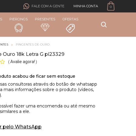
MINHA CONTA
FALE COM A GENTE
0
S
PIERCINGS
PRESENTES
OFERTAS
ENTES
PINGENTES DE OURO
 Ouro 18k Letra G pi23329
Avalie agora!
(
)
r pelo WhatsApp