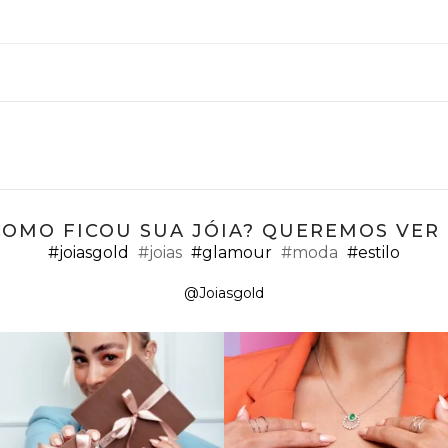
COMO FICOU SUA JÓIA? QUEREMOS VER ;
#joiasgold
#joias
#glamour
#moda
#estilo
@Joiasgold