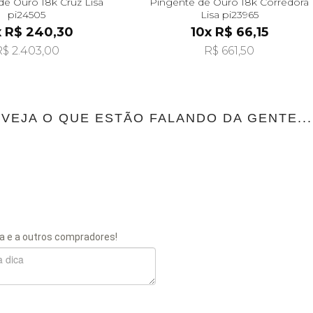
de Ouro 18k Cruz Lisa
Pingente de Ouro 18k Corredora
pi24505
Lisa pi23965
x R$ 240,30
10x R$ 66,15
$ 2.403,00
R$ 661,50
VEJA O QUE ESTÃO FALANDO DA GENTE...
a e a outros compradores!