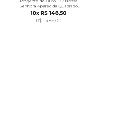
Pingente de Ouro 18k Nossa
Senhora Aparecida Quadrado
pi24292
10x R$ 148,50
R$ 1.485,00