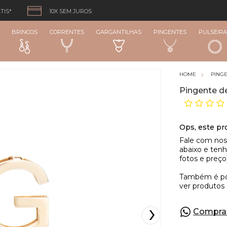
TIS*
10X SEM JUROS
BRINCOS
CORRENTES
GARGANTILHAS
PINGENTES
PULSEIRA
PING
Pingente de
Compra