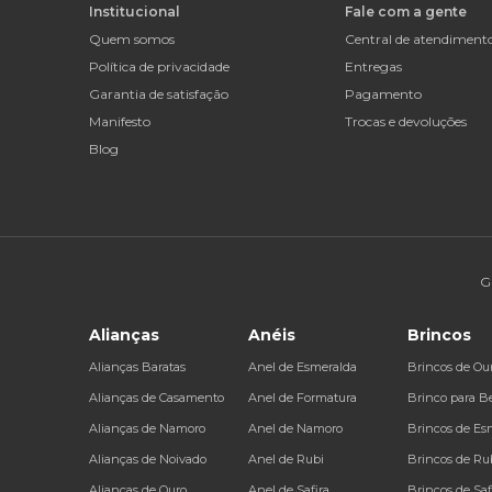
Institucional
Fale com a gente
Quem somos
Central de atendiment
Política de privacidade
Entregas
Garantia de satisfação
Pagamento
Manifesto
Trocas e devoluções
Blog
G
Alianças
Anéis
Brincos
Alianças Baratas
Anel de Esmeralda
Brincos de Ou
Alianças de Casamento
Anel de Formatura
Brinco para B
Alianças de Namoro
Anel de Namoro
Brincos de Es
Alianças de Noivado
Anel de Rubi
Brincos de Ru
Alianças de Ouro
Anel de Safira
Brincos de Saf