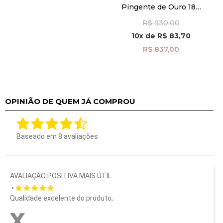
Pingente de Ouro 18k
Coração e Cachorro
R$ 930,00
pi24509
10x
de
R$ 83,70
R$ 837,00
OPINIÃO DE QUEM JÁ COMPROU
Baseado em
8
avaliações
AVALIAÇÃO POSITIVA MAIS ÚTIL
•
Qualidade excelente do produto,