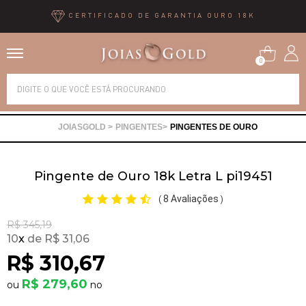
CERTIFICADO DE GARANTIA OURO 18K
0
Alianças
PINGENTES
PINGENTES DE OURO
Anéis
Pingente de Ouro 18k Letra L pi19451
Brincos
8 Avaliações
(
)
Correntes
R$ 345,19
10
x
R$ 31,06
R$ 310,67
Gargantilhas
R$ 279,60
Pingentes