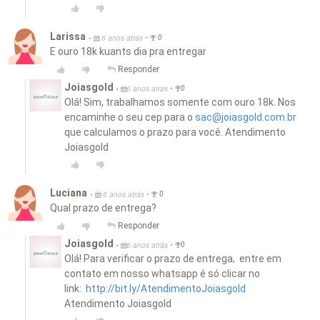
Larissa
•
•
6 anos atrás
0
E ouro 18k kuants dia pra entregar
Responder
Joiasgold
•
•
6 anos atrás
0
Olá! Sim, trabalhamos somente com ouro 18k. Nos
encaminhe o seu cep para o
sac@joiasgold.com.br
que calculamos o prazo para você. Atendimento
Joiasgold
Luciana
•
•
6 anos atrás
0
Qual prazo de entrega?
Responder
Joiasgold
•
•
6 anos atrás
0
Olá! Para verificar o prazo de entrega, entre em
contato em nosso whatsapp é só clicar no
link:
http://bit.ly/AtendimentoJoiasgold
Atendimento Joiasgold