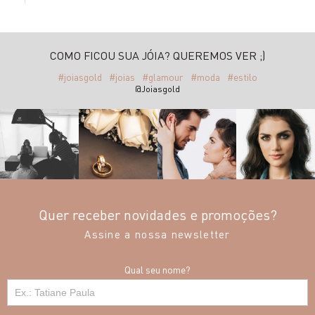
COMO FICOU SUA JÓIA? QUEREMOS VER ;)
#joiasgold
#joias
#glamour
#moda
#estilo
@Joiasgold
Quer receber novidades e promoções?
Assine a nossa newsletter
Qual seu nome?