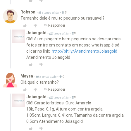
Robson
•
•
6 anos atrás
0
Tamanho dele é muito pequeno ou rasuavel?
Responder
Joiasgold
•
•
6 anos atrás
0
Olá! é um pingente bem pequenino se desejar mais
fotos entre em contato em nosso whatsapp é só
clicar no link:
http://bit.ly/AtendimentoJoiasgold
Atendimento Joiasgold
Maysa
•
•
6 anos atrás
0
Olá qual o tamanho?
Responder
Joiasgold
•
•
6 anos atrás
0
Olá! Características: Ouro Amarelo
18k, Peso: 0,1g, Altura com contra argola:
1,05cm, Largura: 0,41cm, Tamanho da contra argola:
0,5cm Atendimento Joiasgold