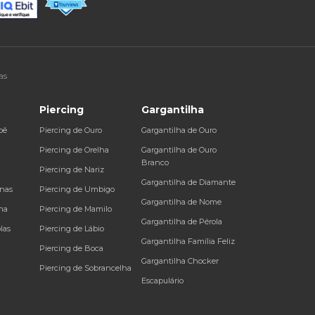
as
Piercing
Gargantilha
bê
Piercing de Ouro
Gargantilha de Ouro
a
Piercing de Orelha
Gargantilha de Ouro
Branco
Piercing de Nariz
Gargantilha de Diamante
inas
Piercing de Umbigo
Gargantilha de Nome
na
Piercing de Mamilo
Gargantilha de Pérola
las
Piercing de Lábio
Gargantilha Família Feliz
Piercing de Boca
Gargantilha Chocker
Piercing de Sobrancelha
Escapulário