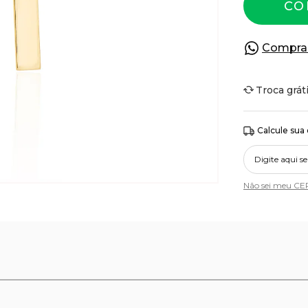
CO
Compra
Troca grát
Calcule sua
Não sei meu CE