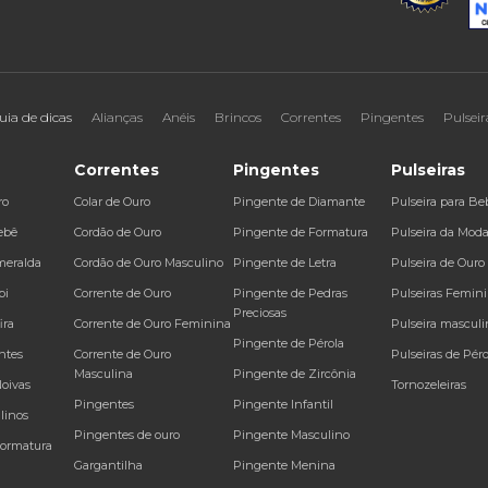
uia de dicas
Alianças
Anéis
Brincos
Correntes
Pingentes
Pulseir
Correntes
Pingentes
Pulseiras
ro
Colar de Ouro
Pingente de Diamante
Pulseira para Be
ebê
Cordão de Ouro
Pingente de Formatura
Pulseira da Mod
meralda
Cordão de Ouro Masculino
Pingente de Letra
Pulseira de Ouro
bi
Corrente de Ouro
Pingente de Pedras
Pulseiras Femin
Preciosas
ira
Corrente de Ouro Feminina
Pulseira masculi
Pingente de Pérola
ntes
Corrente de Ouro
Pulseiras de Péro
Masculina
Pingente de Zircônia
Noivas
Tornozeleiras
Pingentes
Pingente Infantil
linos
Pingentes de ouro
Pingente Masculino
Formatura
Gargantilha
Pingente Menina