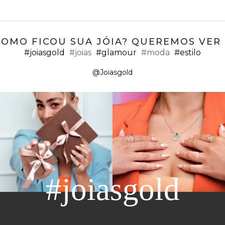
COMO FICOU SUA JÓIA? QUEREMOS VER ;
#joiasgold
#joias
#glamour
#moda
#estilo
@Joiasgold
#joiasgold