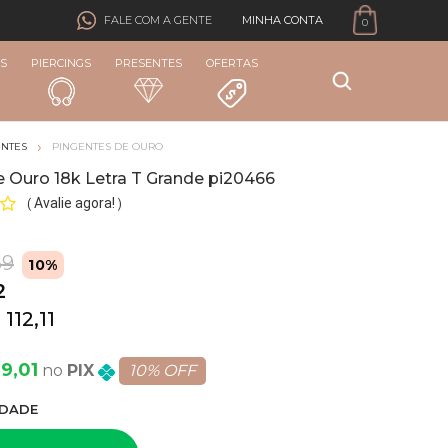
MINHA CONTA
FALE COM A GENTE
0
S
PIERCINGS
PRESENTES
OFERTAS
ENTES
PINGENTES DE OURO
e Ouro 18k Letra T Grande pi20466
Avalie agora!
(
)
69
10%
2
 112,11
9,01
PIX
10% OFF
DADE