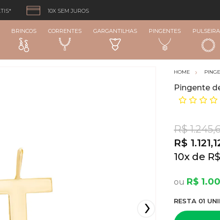
TIS*
10X SEM JUROS
BRINCOS
CORRENTES
GARGANTILHAS
PINGENTES
PULSEIRA
PING
Pingente d
R$ 1.245,
R$ 1.121,1
10
x
R$
R$ 1.00
RESTA
01
UNI