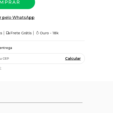
MPRAR
r pelo WhatsApp
is
Frete Grátis
Ouro - 18k
 entrega
Calcular
P