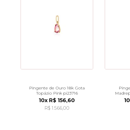
Pingente de Ouro 18k Gota
Pinge
Topázio Pink pi23716
Madrep
Pen
10x R$ 156,60
10
R$ 1.566,00