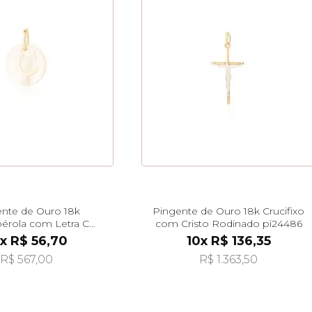
nte de Ouro 18k
Pingente de Ouro 18k Crucifixo
érola com Letra C
com Cristo Rodinado pi24486
durada pi24477
x R$ 56,70
10x R$ 136,35
R$ 567,00
R$ 1.363,50