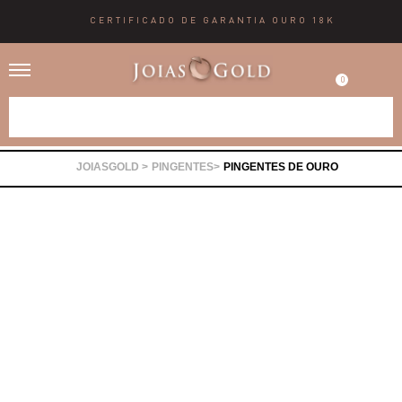
CERTIFICADO DE GARANTIA OURO 18K
0
Alianças
PINGENTES
PINGENTES DE OURO
Anéis
Brincos
Correntes
Gargantilhas
Pingentes