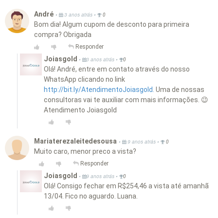
André
•
•
3 anos atrás
0
Bom dia! Algum cupom de desconto para primeira
compra? Obrigada
Responder
Joiasgold
•
•
3 anos atrás
0
Olá! André, entre em contato através do nosso
WhatsApp clicando no link
http://bit.ly/AtendimentoJoiasgold.
Uma de nossas
consultoras vai te auxiliar com mais informações. 😉
Atendimento Joiasgold
Mariaterezaleitedesousa
•
•
9 anos atrás
0
Muito caro, menor preco a vista?
Responder
Joiasgold
•
•
9 anos atrás
0
Olá! Consigo fechar em R$254,46 a vista até amanhã
13/04. Fico no aguardo. Luana.