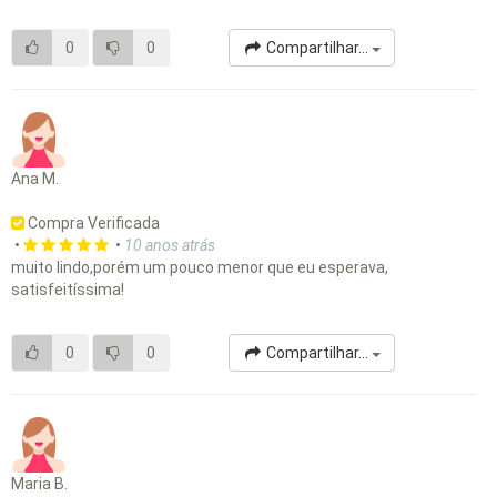
0
0
Compartilhar...
Ana M.
Compra Verificada
•
•
10 anos atrás
muito lindo,porém um pouco menor que eu esperava,
satisfeitíssima!
0
0
Compartilhar...
Maria B.