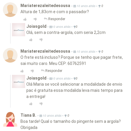
Mariaterezaleitedesousa
•
•
10 anos atrás
0
Altura de 1,83cm e com o passador?
Responder
Joiasgold
•
•
10 anos atrás
0
Olá, sem a contra-argola, com seria 2,2cm
Mariaterezaleitedesousa
•
•
10 anos atrás
0
O frete está incluso? Porque se tenho que pagar frete,
sai muito caro. Meu CEP: 60762591
Responder
Joiasgold
•
•
10 anos atrás
0
Olá Maria se você selecionar a modalidade de envio
pac é gratuita essa modalida leva mais tempo para
a entrega!
Tiana B.
•
•
10 anos atrás
0
Boa tarde! Qual o tamanho do pingente sem a argola?
Obrigada