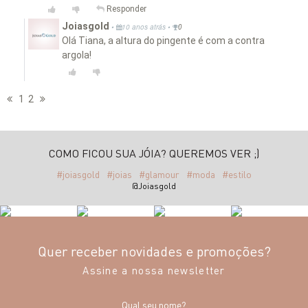
Responder
Joiasgold
•
•
10 anos atrás
0
Olá Tiana, a altura do pingente é com a contra
argola!
1
2
COMO FICOU SUA JÓIA? QUEREMOS VER ;)
#joiasgold
#joias
#glamour
#moda
#estilo
@Joiasgold
Quer receber novidades e promoções?
Assine a nossa newsletter
Qual seu nome?