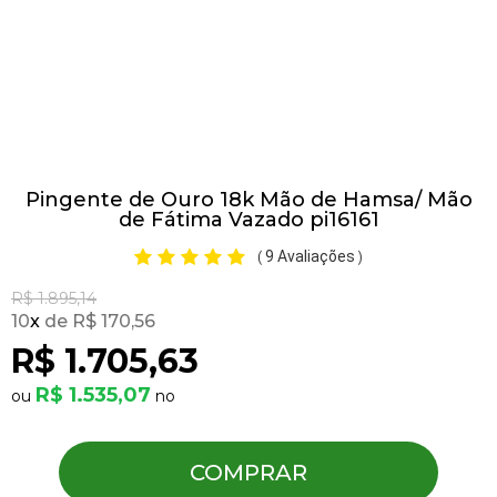
Pulseiras
Piercing
Pingente de Ouro 18k Mão de Hamsa/ Mão
Pedras Preciosas
de Fátima Vazado pi16161
9 Avaliações
(
)
Presente
R$ 1.895,14
10
x
R$ 170,56
OFERTAS
R$ 1.705,63
R$ 1.535,07
COMPRAR