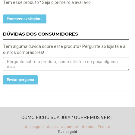
Tem esse produto? Seja o primeiro a avaliá-lo!
Escrever avaliação...
DÚVIDAS DOS CONSUMIDORES
Tem alguma dúvida sobre este produto? Pergunte ao lojista e a
outros compradores!
Enviar pergunta
COMO FICOU SUA JÓIA? QUEREMOS VER ;)
#joiasgold
#joias
#glamour
#moda
#estilo
@Joiasgold