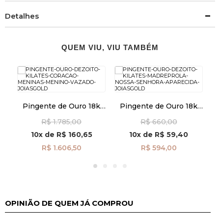
Detalhes
QUEM VIU, VIU TAMBÉM
k
Pingente de Ouro 18k
Pingente de Ouro 18k
a
Coração Meninas e
Madrepérola com N. Sra.
M
R$ 1.785,00
R$ 660,00
7
Menino Vazado pi24484
Aparecida pi24491
10x
de
R$ 160,65
10x
de
R$ 59,40
R$ 1.606,50
R$ 594,00
OPINIÃO DE QUEM JÁ COMPROU