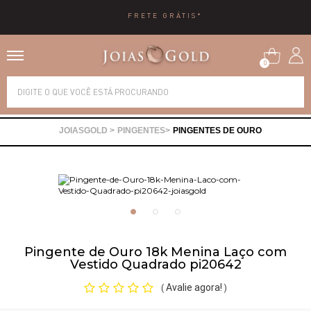
FRETE GRÁTIS*
0
Alianças
PINGENTES
PINGENTES DE OURO
Anéis
Brincos
Correntes
Pingente de Ouro 18k Menina Laço com
Vestido Quadrado pi20642
Gargantilhas
Avalie agora!
(
)
Pingentes