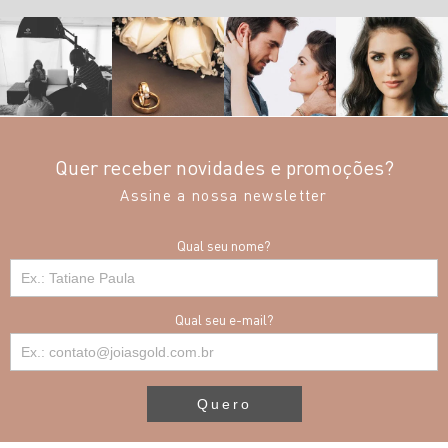
Quer receber novidades e promoções?
Assine a nossa newsletter
Qual seu nome?
Qual seu e-mail?
Quero