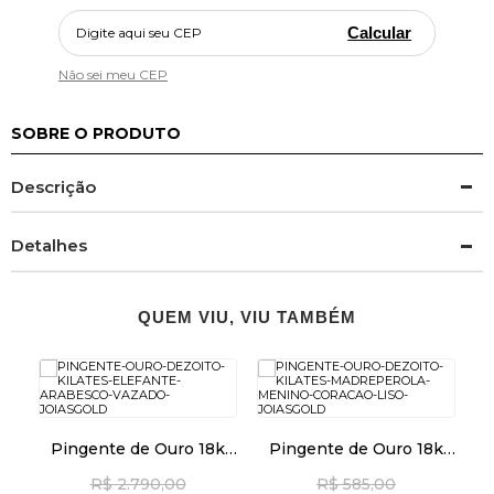
Calcular
Não sei meu CEP
SOBRE O PRODUTO
Descrição
Detalhes
QUEM VIU, VIU TAMBÉM
k
Pingente de Ouro 18k
Pingente de Ouro 18k
a
T
Elefante Arabesco
Madrepérola Menino
R$ 2.790,00
R$ 585,00
Vazado pi24511
com Coração Liso