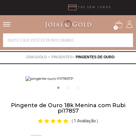
10X SEM JUROS
0
Alianças
PINGENTES
PINGENTES DE OURO
Anéis
Brincos
Correntes
Pingente de Ouro 18k Menina com Rubi
pi17857
Gargantilhas
1 Avaliação
(
)
Pingentes