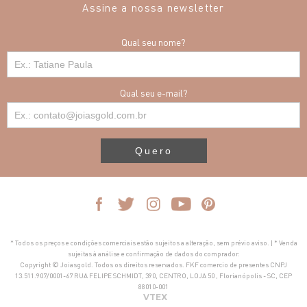
Assine a nossa newsletter
Qual seu nome?
Qual seu e-mail?
Quero
* Todos os preços e condições comerciais estão sujeitos a alteração, sem prévio aviso. | * Venda
sujeitas à análise e confirmação de dados do comprador.
Copyright © Joiasgold. Todos os direitos reservados. FKF comercio de presentes CNPJ
13.511.907/0001-67 RUA FELIPE SCHMIDT, 390, CENTRO, LOJA 50 , Florianópolis - SC, CEP
88010-001
VTEX