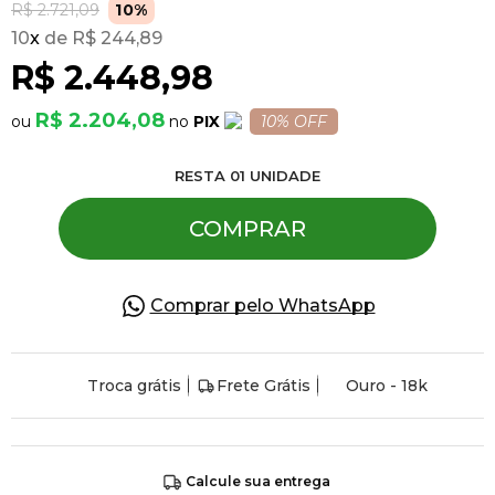
R$ 2.721,09
10%
10
x
R$ 244,89
Pulseiras
R$ 2.448,98
R$ 2.204,08
PIX
10% OFF
Piercing
RESTA
01
UNIDADE
Pedras Preciosas
COMPRAR
Presente
Comprar pelo WhatsApp
OFERTAS
Troca grátis
Frete Grátis
Ouro - 18k
Calcule sua entrega