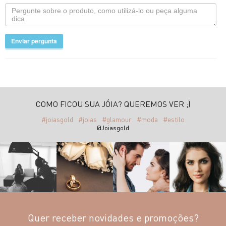
Enviar pergunta
COMO FICOU SUA JÓIA? QUEREMOS VER ;)
#joiasgold
#joias
#glamour
#moda
#estilo
@Joiasgold
Quer receber novidades e promoções?