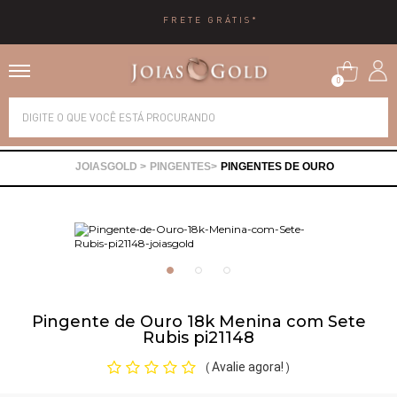
FRETE GRÁTIS*
0
Alianças
PINGENTES
PINGENTES DE OURO
Anéis
Brincos
Correntes
Pingente de Ouro 18k Menina com Sete
Rubis pi21148
Gargantilhas
Avalie agora!
(
)
Pingentes