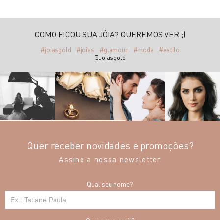
COMO FICOU SUA JÓIA? QUEREMOS VER ;)
#joiasgold
#joias
#glamour
#moda
#estilo
@Joiasgold
Quer receber novidades e promoções?
Assine a nossa newsletter
Qual seu nome?