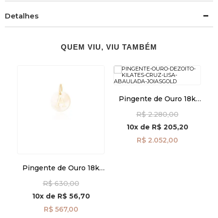
Detalhes
QUEM VIU, VIU TAMBÉM
k
223
Pingente de Ouro 18k
Cruz Lisa Abaulada
M
R$ 2.280,00
pi24501
10x
de
R$ 205,20
R$ 2.052,00
Pingente de Ouro 18k
Madrepérola com Letra A
R$ 630,00
Pendurada pi24475
10x
de
R$ 56,70
R$ 567,00