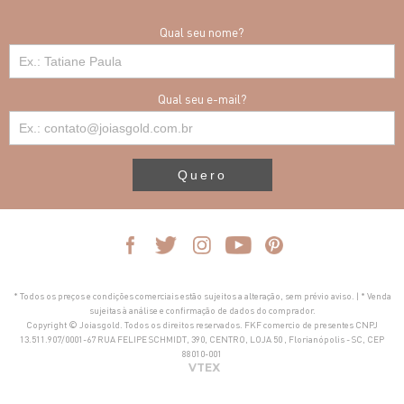
Qual seu nome?
Qual seu e-mail?
Quero
* Todos os preços e condições comerciais estão sujeitos a alteração, sem prévio aviso. | * Venda
sujeitas à análise e confirmação de dados do comprador.
Copyright © Joiasgold. Todos os direitos reservados. FKF comercio de presentes CNPJ
13.511.907/0001-67 RUA FELIPE SCHMIDT, 390, CENTRO, LOJA 50 , Florianópolis - SC, CEP
88010-001
VTEX