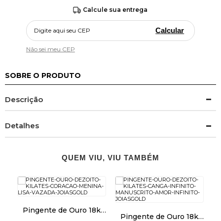
Calcule sua entrega
Calcular
Não sei meu CEP
SOBRE O PRODUTO
Descrição
Detalhes
QUEM VIU, VIU TAMBÉM
Pingente de Ouro 18k
k
Pingente de Ouro 18k
Coração Menina Lisa