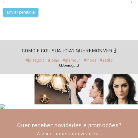
Enviar pergunta
COMO FICOU SUA JÓIA? QUEREMOS VER ;)
#joiasgold
#joias
#glamour
#moda
#estilo
@Joiasgold
Quer receber novidades e promoções?
Assine a nossa newsletter