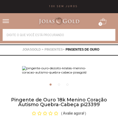
10X SEM JUROS
0
Alianças
PINGENTES
PINGENTES DE OURO
Anéis
Brincos
Correntes
Pingente de Ouro 18k Menino Coração
Gargantilhas
Autismo Quebra-Cabeça pi23399
Avalie agora!
(
)
Pingentes