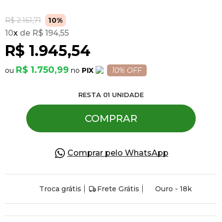
R$ 2.161,71
10%
Pulseiras
10
x
R$ 194,55
R$ 1.945,54
Piercing
R$ 1.750,99
PIX
10% OFF
Pedras Preciosas
RESTA
01
UNIDADE
COMPRAR
Presente
OFERTAS
Comprar pelo WhatsApp
Troca grátis
Frete Grátis
Ouro - 18k