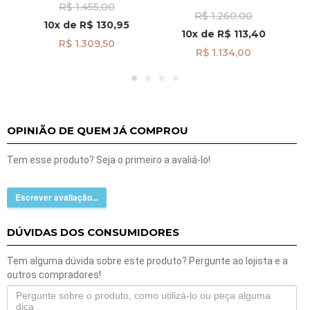
Canga Infinito
R$ 1.455,00
Vazada pi24482
R$ 1.260,00
Manuscrito Amor Infinito
10x
de
R$ 130,95
pi24492
10x
de
R$ 113,40
R$ 1.309,50
R$ 1.134,00
OPINIÃO DE QUEM JÁ COMPROU
Tem esse produto? Seja o primeiro a avaliá-lo!
Escrever avaliação...
DÚVIDAS DOS CONSUMIDORES
Tem alguma dúvida sobre este produto? Pergunte ao lojista e a
outros compradores!