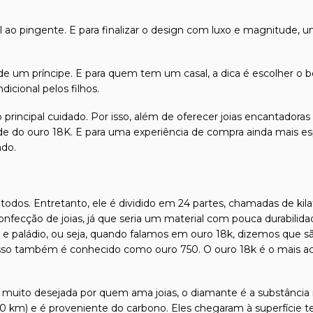
ao pingente. E para finalizar o design com luxo e magnitude, u
 um príncipe. E para quem tem um casal, a dica é escolher o b
icional pelos filhos.
 principal cuidado. Por isso, além de oferecer joias encantadora
dade do ouro 18K. E para uma experiência de compra ainda mais es
ado.
odos. Entretanto, ele é dividido em 24 partes, chamadas de kilat
confecção de joias, já que seria um material com pouca durabilida
l e paládio, ou seja, quando falamos em ouro 18k, dizemos que s
isso também é conhecido como ouro 750. O ouro 18k é o mais ace
e muito desejada por quem ama joias, o diamante é a substância
00 km) e é proveniente do carbono. Eles chegaram à superfície t