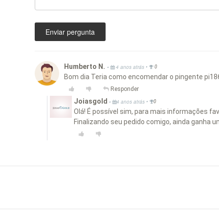
Enviar pergunta
Humberto N.
•
•
4 anos atrás
0
Bom dia Teria como encomendar o pingente pi18
Responder
Joiasgold
•
•
4 anos atrás
0
Olá! É possível sim, para mais informações f
Finalizando seu pedido comigo, ainda ganha u