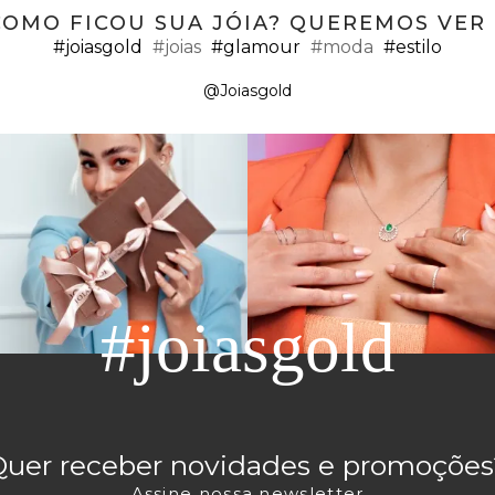
COMO FICOU SUA JÓIA? QUEREMOS VER ;
#joiasgold
#joias
#glamour
#moda
#estilo
@Joiasgold
#joiasgold
Quer receber novidades e promoções
Assine nossa newsletter