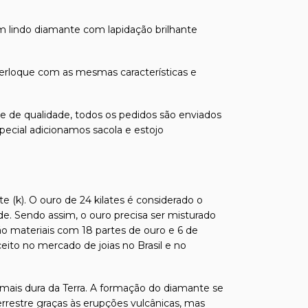
m lindo diamante com lapidação brilhante
erloque com as mesmas características e
s e de qualidade, todos os pedidos são enviados
pecial adicionamos sacola e estojo
e (k). O ouro de 24 kilates é considerado o
de. Sendo assim, o ouro precisa ser misturado
ão materiais com 18 partes de ouro e 6 de
ito no mercado de joias no Brasil e no
 mais dura da Terra. A formação do diamante se
errestre graças às erupções vulcânicas, mas