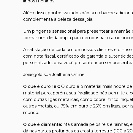
lindos meninos.
Além disso, pontos vazados dão um charme adicional 
complementa a beleza dessa joia.
Um pingente sensacional para presentear a mamãe de
formar uma linda dupla para demonstrar o amor incond
A satisfação de cada um de nossos clientes é o nosso
com nota fiscal, certificado de garantia e autentici
personalizado, para você presentear ou ser presente
Joiasgold sua Joalheria Online
O que é ouro 18k:
O ouro é o material mais nobre de t
material puro, porém, sua fragilidade não permite a 
com outras ligas metálicas, como cobre, zinco, níque
outros metais, ou 75% em ouro e 25% em ligas, por 
mundo.
O que é diamante:
Mais amada pelos reis e rainhas, 
dá nas partes profundas da crosta terrestre (100 a 2