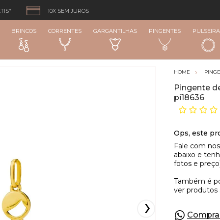
TIS*
10X SEM JUROS
BRINCOS
CORRENTES
GARGANTILHAS
PINGENTES
PULSEIRA
PING
Pingente d
pi18636
Compra