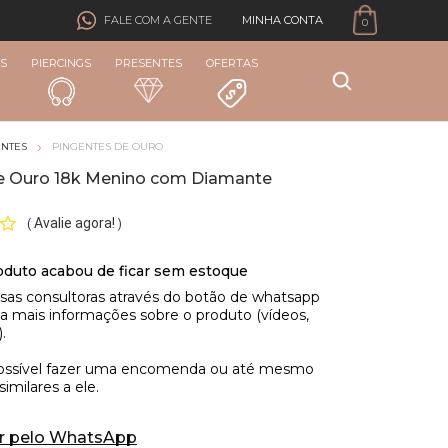
MINHA CONTA
FALE COM A GENTE
0
S
PIERCINGS
PRESENTES
OFERTAS
ENTES
PINGENTES DE OURO
e Ouro 18k Menino com Diamante
Avalie agora!
(
)
r pelo WhatsApp