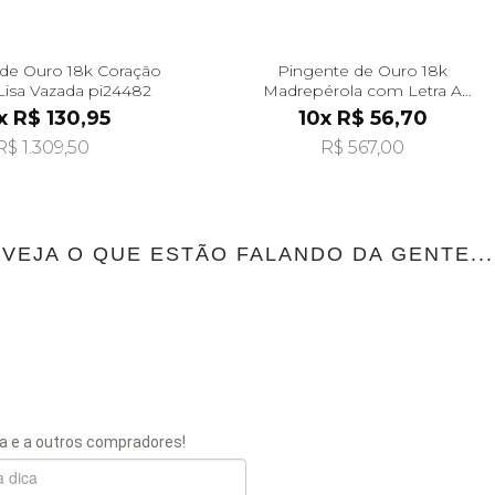
de Ouro 18k Coração
Pingente de Ouro 18k
Lisa Vazada pi24482
Madrepérola com Letra A
Pendurada pi24475
x R$ 130,95
10x R$ 56,70
R$ 1.309,50
R$ 567,00
VEJA O QUE ESTÃO FALANDO DA GENTE...
a e a outros compradores!