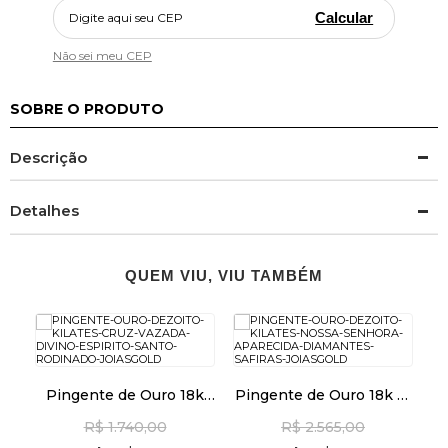
Calcular
Não sei meu CEP
SOBRE O PRODUTO
Descrição
Detalhes
QUEM VIU, VIU TAMBÉM
k
Pingente de Ouro 18k
Pingente de Ouro 18k N.
ra
Cruz Vazada Divino
Sra Aparecida com
M
R$ 1.740,00
R$ 2.565,00
9
Espírito Santo Rodinado
Diamantes e Safiras
pi24490
pi23679