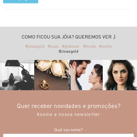
COMO FICOU SUA JÓIA? QUEREMOS VER ;)
#joiasgold
#joias
#glamour
#moda
#estilo
@Joiasgold
Quer receber novidades e promoções?
Assine a nossa newsletter
Qual seu nome?