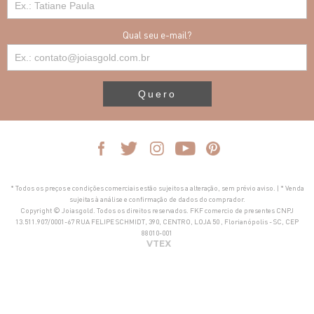
Qual seu e-mail?
Quero
* Todos os preços e condições comerciais estão sujeitos a alteração, sem prévio aviso. | * Venda
sujeitas à análise e confirmação de dados do comprador.
Copyright © Joiasgold. Todos os direitos reservados. FKF comercio de presentes CNPJ
13.511.907/0001-67 RUA FELIPE SCHMIDT, 390, CENTRO, LOJA 50 , Florianópolis - SC, CEP
88010-001
VTEX