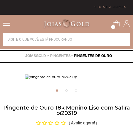
10X SEM JUROS
0
Alianças
PINGENTES
PINGENTES DE OURO
Anéis
Brincos
Correntes
Pingente de Ouro 18k Menino Liso com Safira
pi20319
Gargantilhas
Avalie agora!
(
)
Pingentes