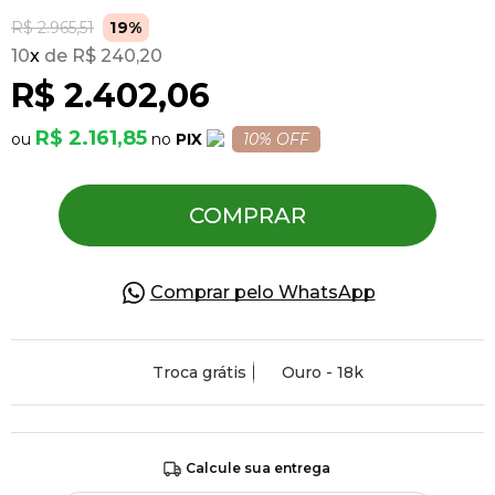
R$ 2.965,51
19%
10
x
R$ 240,20
Pulseiras
R$ 2.402,06
Piercing
R$ 2.161,85
PIX
10% OFF
Pedras Preciosas
COMPRAR
Presente
Comprar pelo WhatsApp
OFERTAS
Troca grátis
Ouro - 18k
Calcule sua entrega