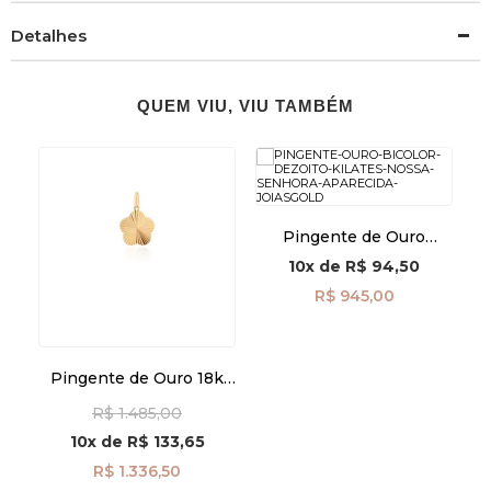
Detalhes
QUEM VIU, VIU TAMBÉM
k
Pingente de Ouro
a
Bicolor 18k Nossa
10x
de
R$ 94,50
7
Senhora Aparecida
E
pi21085
R$ 945,00
Pingente de Ouro 18k
Trevo Frisos pi24111
R$ 1.485,00
10x
de
R$ 133,65
R$ 1.336,50