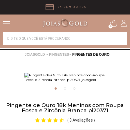
10X SEM JUROS
0
Alianças
PINGENTES
PINGENTES DE OURO
Anéis
Brincos
Correntes
Pingente de Ouro 18k Meninos com Roupa
Fosca e Zircônia Branca pi20371
Gargantilhas
3 Avaliações
(
)
Pingentes