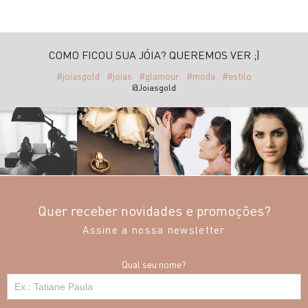
COMO FICOU SUA JÓIA? QUEREMOS VER ;)
#joiasgold
#joias
#glamour
#moda
#estilo
@Joiasgold
Quer receber novidades e promoções?
Assine a nossa newsletter
Qual seu nome?