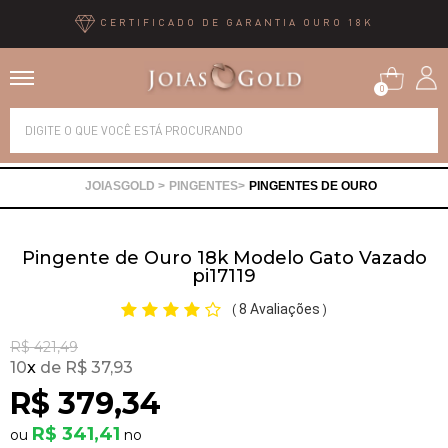
CERTIFICADO DE GARANTIA OURO 18K
0
Alianças
PINGENTES
PINGENTES DE OURO
Anéis
Pingente de Ouro 18k Modelo Gato Vazado
Brincos
pi17119
8 Avaliações
(
)
Correntes
R$ 421,49
10
x
R$ 37,93
Gargantilhas
R$ 379,34
R$ 341,41
Pingentes