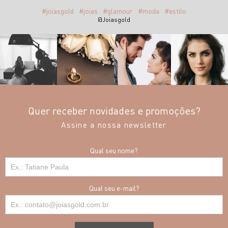
#joiasgold
#joias
#glamour
#moda
#estilo
@Joiasgold
Quer receber novidades e promoções?
Assine a nossa newsletter
Qual seu nome?
Qual seu e-mail?