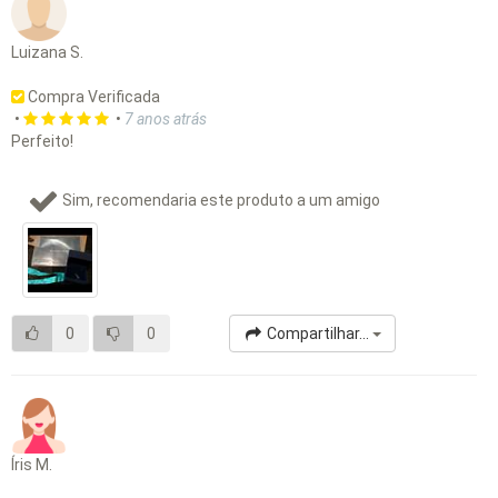
Luizana S.
Compra Verificada
•
•
7 anos atrás
Perfeito!
Sim, recomendaria este produto a um amigo
0
0
Compartilhar...
Íris M.