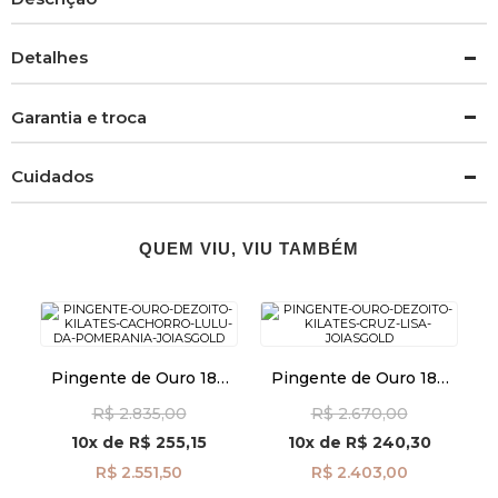
Detalhes
Garantia e troca
Cuidados
QUEM VIU, VIU TAMBÉM
Pingente de Ouro 18k
Pingente de Ouro 18k
Cachorro Lulu-da-
Cruz Lisa pi24505
R$ 2.835,00
R$ 2.670,00
pomerânia pi24489
10x
de
R$ 255,15
10x
de
R$ 240,30
R$ 2.551,50
R$ 2.403,00