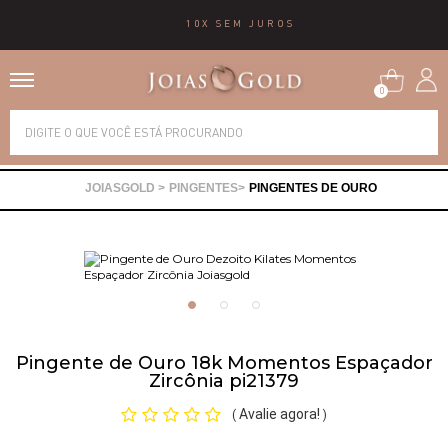
10X SEM JUROS
0
Alianças
PINGENTES
PINGENTES DE OURO
Anéis
Brincos
Correntes
Pingente de Ouro 18k Momentos Espaçador
Zircônia pi21379
Gargantilhas
Avalie agora!
(
)
Pingentes