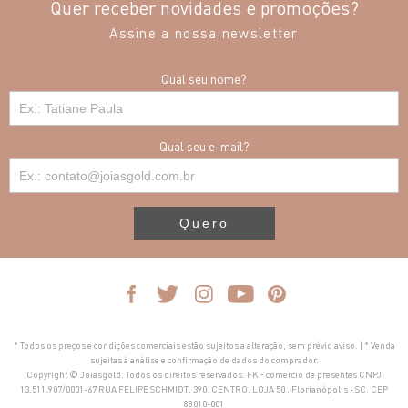
Quer receber novidades e promoções?
Assine a nossa newsletter
Qual seu nome?
Qual seu e-mail?
Quero
* Todos os preços e condições comerciais estão sujeitos a alteração, sem prévio aviso. | * Venda
sujeitas à análise e confirmação de dados do comprador.
Copyright © Joiasgold. Todos os direitos reservados. FKF comercio de presentes CNPJ
13.511.907/0001-67 RUA FELIPE SCHMIDT, 390, CENTRO, LOJA 50 , Florianópolis - SC, CEP
88010-001