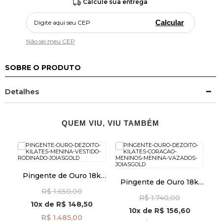
Calcule sua entrega
Calcular
Não sei meu CEP
SOBRE O PRODUTO
Detalhes
QUEM VIU, VIU TAMBÉM
k
Pingente de Ouro 18k
Pingente de Ouro 18k
menina com Vestido
Coração Meninos e
M
R$ 1.650,00
555
Rodinado pi24507
R$ 1.740,00
Menina Vazados pi24485
10x
de
R$ 148,50
10x
de
R$ 156,60
R$ 1.485,00