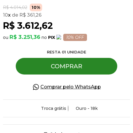
R$ 4.014,02
10%
10
x
R$ 361,26
Pulseiras
R$ 3.612,62
Piercing
R$ 3.251,36
PIX
10% OFF
RESTA
01
UNIDADE
Pedras Preciosas
COMPRAR
Presente
Comprar pelo WhatsApp
OFERTAS
Troca grátis
Ouro - 18k