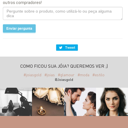
outros compradores!
Enviar pergunta
COMO FICOU SUA JÓIA? QUEREMOS VER ;)
#joiasgold
#joias
#glamour
#moda
#estilo
@Joiasgold